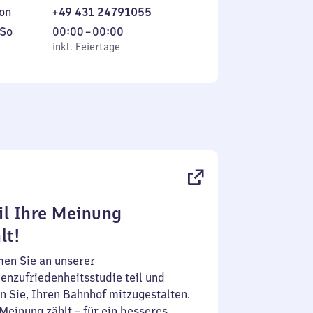
on
+49 431 24791055
ag
,
Von
So
00:00
–
00:00
inkl. Feiertage
0
inkl. Feiertage
tag
Uhr
bis
0
Uhr
l Ihre Meinung
lt!
en Sie an unserer
enzufriedenheitsstudie teil und
n Sie, Ihren Bahnhof mitzugestalten.
Meinung zählt – für ein besseres