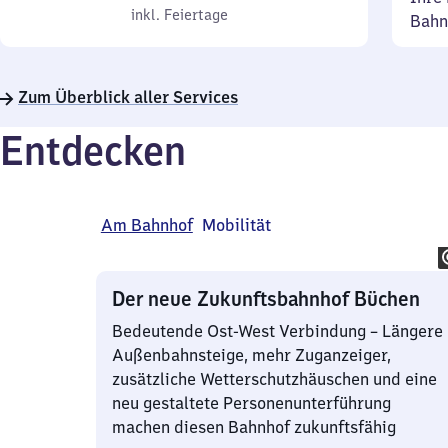
bis
inkl. Feiertage
7
inkl. Feiertage
Bahn
Sonntag
Uhr
bis
22
Zum Überblick aller Services
Uhr
Entdecken
Am Bahnhof
Mobilität
Der neue Zukunftsbahnhof Büchen
Bedeutende Ost-West Verbindung – Längere
Außenbahnsteige, mehr Zuganzeiger,
zusätzliche Wetterschutzhäuschen und eine
neu gestaltete Personenunterführung
machen diesen Bahnhof zukunftsfähig