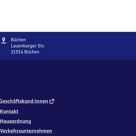
Adresse
Büchen
Büchen
Lauenburger Str.
21514
Büchen
Büchen,
Lauenburger
Str.,
2
1
5
1
4
externer
Geschäftskund:innen
Büchen
Link
Kontakt
Hausordnung
Verkehrsunternehmen