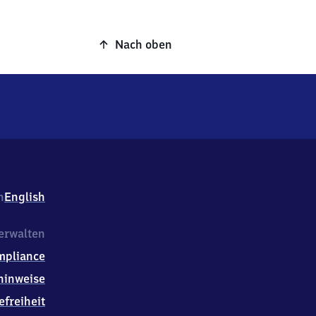
Nach oben
h
English
erwalten
mpliance
hinweise
efreiheit