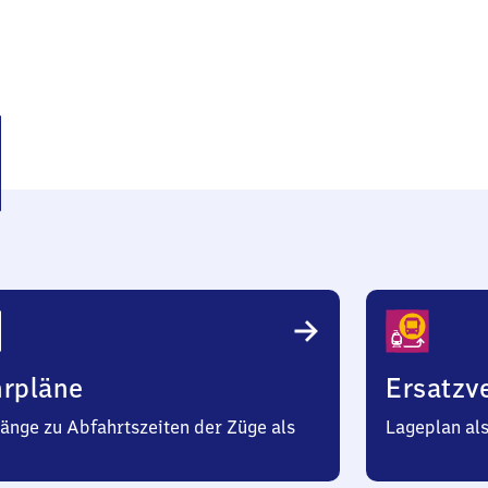
hen
hrpläne
Ersatzv
änge zu Abfahrtszeiten der Züge als
Lageplan al