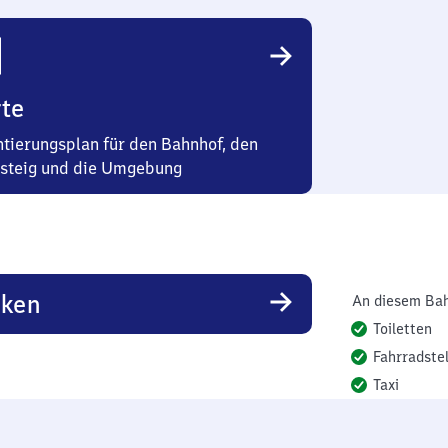
te
ntierungsplan für den Bahnhof, den
steig und die Umgebung
rken
An diesem Bah
Toiletten
Fahrradstel
Taxi