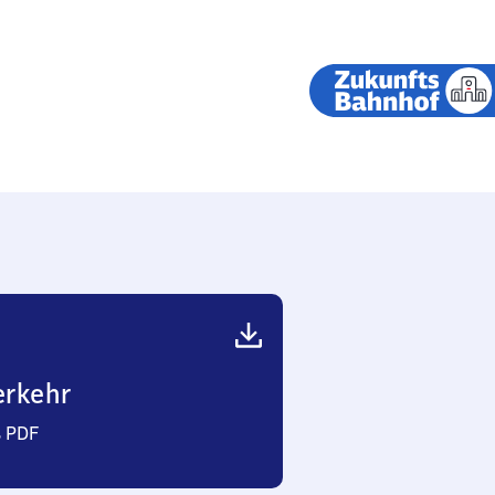
erkehr
s PDF