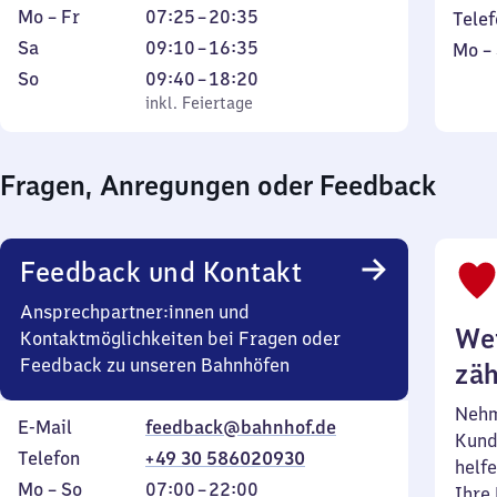
Montag
Von
Mo
–
Fr
07:25
–
20:35
Telef
bis
7
Samstag
Von
Sa
09:10
–
16:35
Mont
Mo
–
Freitag
Uhr
9
bis
Sonntag
,
Von
So
09:40
–
18:20
25
Uhr
Sonn
inkl. Feiertage
9
inkl. Feiertage
bis
10
Uhr
20
bis
40
Uhr
Fragen, Anregungen oder Feedback
16
bis
35
Uhr
18
35
Uhr
20
Feedback und Kontakt
Ansprechpartner:innen und
Wei
Kontaktmöglichkeiten bei Fragen oder
Feedback zu unseren Bahnhöfen
zäh
Nehm
E-Mail
feedback@bahnhof.de
Kund
Telefon
+49 30 586020930
helfe
Montag
,
Von
Mo
–
So
07:00
–
22:00
Ihre 