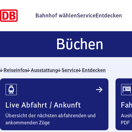
Bahnhof wählen
Service
Entdecken
Büc
Büchen
Reiseinfos
Ausstattung
Service
Entdecken
Reiseinfos
Live Abfahrt / Ankunft
Fa
Übersicht der nächsten abfahrenden und
Aush
ankommenden Züge
PDF