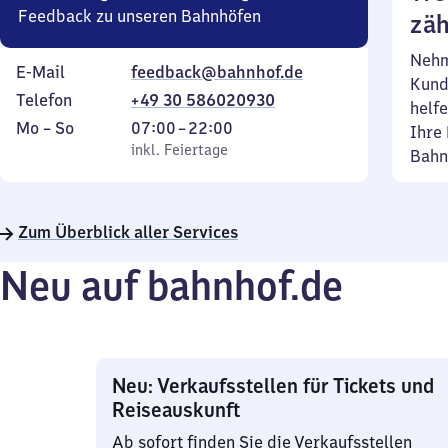
Feedback zu unseren Bahnhöfen
zäh
Nehm
E-Mail
feedback@bahnhof.de
Kund
Telefon
+49 30 586020930
helfe
Montag
,
Von
Mo
–
So
07:00
–
22:00
Ihre 
bis
inkl. Feiertage
7
inkl. Feiertage
Bahn
Sonntag
Uhr
bis
22
Zum Überblick aller Services
Uhr
Neu auf bahnhof.de
Neu: Verkaufsstellen für Tickets und
Reiseauskunft
Ab sofort finden Sie die Verkaufsstellen