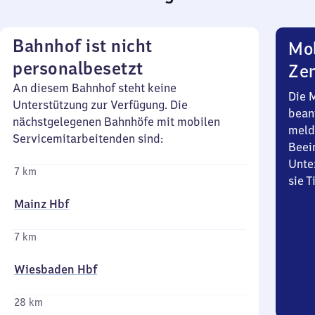
Bahnhof ist nicht
Mob
personalbesetzt
Zen
An diesem Bahnhof steht keine
Die 
Unterstützung zur Verfügung. Die
bean
nächstgelegenen Bahnhöfe mit mobilen
meld
Servicemitarbeitenden sind:
Beei
Unte
7 km
sie 
Mainz Hbf
7 km
Wiesbaden Hbf
28 km