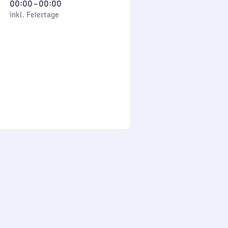
Von
00:00
–
00:00
 Feiertage
0
inkl. Feiertage
Uhr
bis
0
Uhr