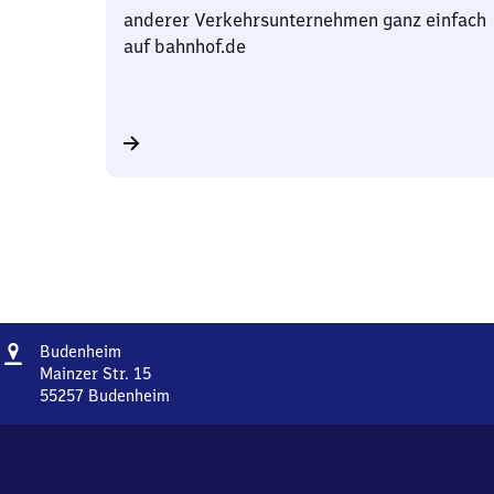
anderer Verkehrsunternehmen ganz einfach
auf bahnhof.de
Adresse
Budenheim
Budenheim
Mainzer Str. 15
55257
Budenheim
Budenheim,
Mainzer
Str.
15,