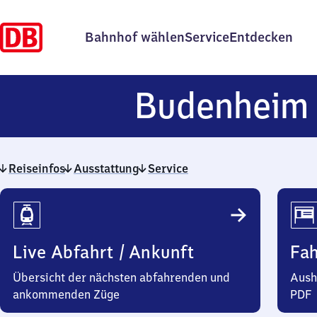
Bahnhof wählen
Service
Entdecken
Budenheim
Reiseinfos
Ausstattung
Service
Reiseinfos
Live Abfahrt / Ankunft
Fa
Übersicht der nächsten abfahrenden und
Aush
ankommenden Züge
PDF