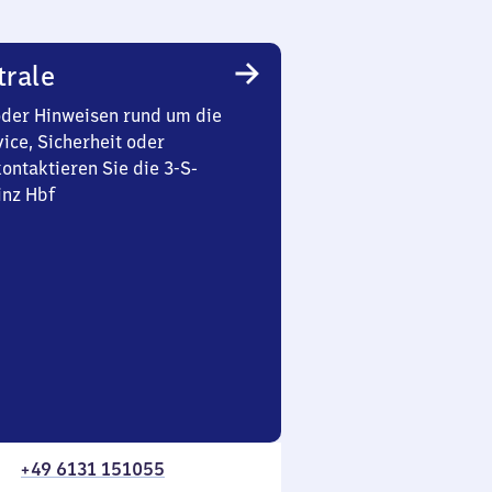
trale
oder Hinweisen rund um die
ice, Sicherheit oder
ontaktieren Sie die 3-S-
inz Hbf
+49 6131 151055