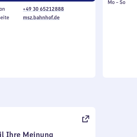
Montag
,
Mo
–
So
on
+49 30 65212888
bis
inkl.
Sonntag
eite
msz.bahnhof.de
l Ihre Meinung