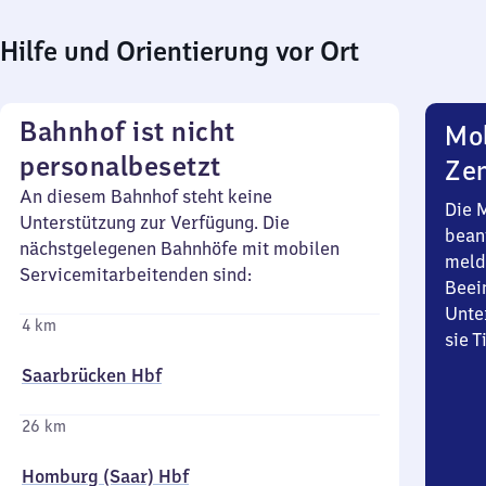
Hilfe und Orientierung vor Ort
Bahnhof ist nicht
Mob
personalbesetzt
Zen
An diesem Bahnhof steht keine
Die 
Unterstützung zur Verfügung. Die
bean
nächstgelegenen Bahnhöfe mit mobilen
meld
Servicemitarbeitenden sind:
Beei
Unte
4 km
sie 
Saarbrücken Hbf
26 km
Homburg (Saar) Hbf