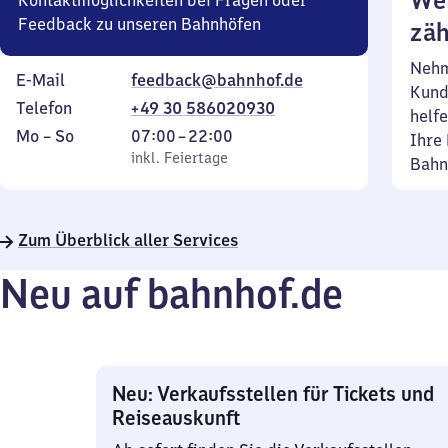
Wei
Kontaktmöglichkeiten bei Fragen oder
Feedback zu unseren Bahnhöfen
zäh
Nehm
E-Mail
feedback@bahnhof.de
Kund
Telefon
+49 30 586020930
helfe
Montag
,
Von
Mo
–
So
07:00
–
22:00
Ihre 
bis
inkl. Feiertage
7
inkl. Feiertage
Bahn
Sonntag
Uhr
bis
22
Zum Überblick aller Services
Uhr
Neu auf bahnhof.de
Neu: Verkaufsstellen für Tickets und
Reiseauskunft