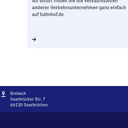
Ab sofort finden Sie die Verkaufsstellen
anderer Verkehrsunternehmen ganz einfach
auf bahnhof.de
Adresse
Brebach
Brebach
Saarbrücker Str. 7
66130
Saarbrücken
Brebach,
Saarbrücker
Str.
7,