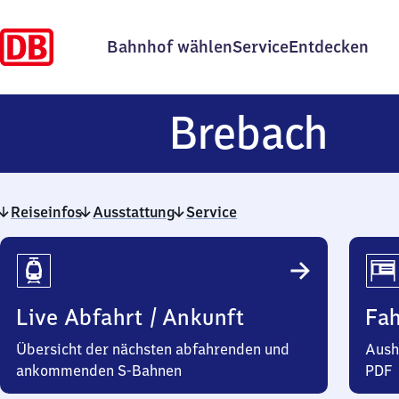
Bahnhof wählen
Service
Entdecken
Bre
Brebach
Reiseinfos
Ausstattung
Service
Reiseinfos
Live Abfahrt / Ankunft
Fa
Übersicht der nächsten abfahrenden und
Aush
ankommenden S-Bahnen
PDF