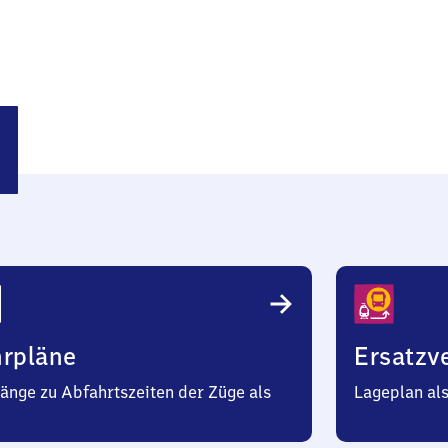
bach
hrpläne
Ersatzv
änge zu Abfahrtszeiten der Züge als
Lageplan al