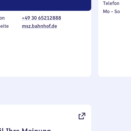
Telefon
Montag
,
Mo
–
So
on
+49 30 65212888
bis
inkl.
Sonntag
eite
msz.bahnhof.de