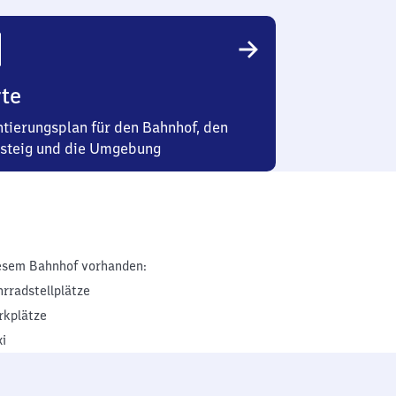
te
ntierungsplan für den Bahnhof, den
steig und die Umgebung
esem Bahnhof vorhanden:
hrradstellplätze
rkplätze
xi