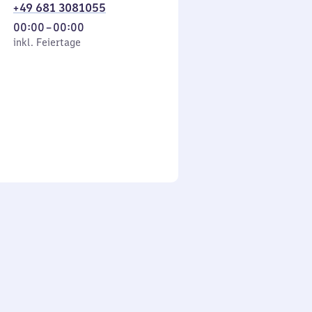
+49 681 3081055
Von
00:00
–
00:00
 Feiertage
0
inkl. Feiertage
Uhr
bis
0
Uhr