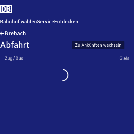
Bahnhof wählen
Service
Entdecken
Brebach
Brebach
Abfahrt
Zu Ankünften wechseln
Zug / Bus
Gleis
Wird
geladen…