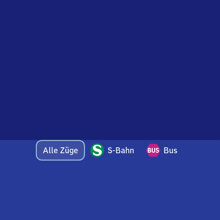
Alle Züge
S-Bahn
Bus
Bei Fragen oder Feedback zu dieser Abfahrtstafel
wenden Sie sich gerne per E-Mail an