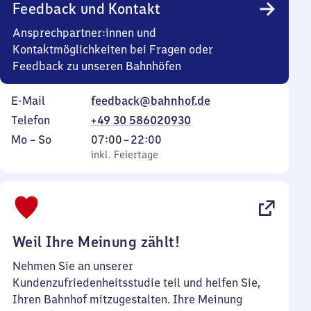
Feedback und Kontakt
Ansprechpartner:innen und
Kontaktmöglichkeiten bei Fragen oder
Feedback zu unseren Bahnhöfen
E-Mail
feedback@bahnhof.de
Telefon
+49 30 586020930
Montag
,
Von
Mo
–
So
07:00
–
22:00
bis
inkl. Feiertage
7
inkl. Feiertage
Sonntag
Uhr
bis
22
Uhr
Weil Ihre Meinung zählt!
Nehmen Sie an unserer
Kundenzufriedenheitsstudie teil und helfen Sie,
Ihren Bahnhof mitzugestalten. Ihre Meinung