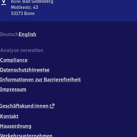
Adresse
Bonn-
Bad Godesberg
Bonn
Ba​
Moltkestr. 43
d
53173
Bonn
Bonn-
Godesberg
Ba​
d
Deutsch
English
Godesberg,
Moltkestr.
43,
Analyse verwalten
5
Compliance
3
1
Datenschutzhinweise
7
Informationen zur Barrierefreiheit
3
Bonn
Impressum
externer
Geschäftskund:innen
Link
Kontakt
Hausordnung
Verkehrsunternehmen