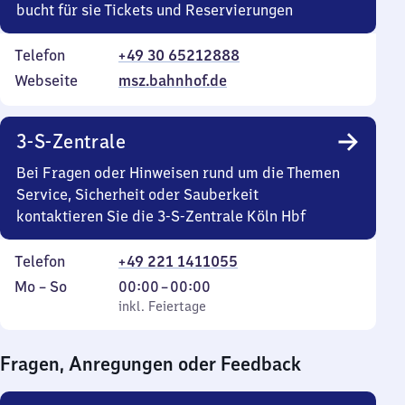
bucht für sie Tickets und Reservierungen
Telefon
+49 30 65212888
Webseite
msz.bahnhof.de
3-S-Zentrale
Bei Fragen oder Hinweisen rund um die Themen
Service, Sicherheit oder Sauberkeit
kontaktieren Sie die 3-S-Zentrale Köln Hbf
Telefon
+49 221 1411055
Montag
,
Von
Mo
–
So
00:00
–
00:00
bis
inkl. Feiertage
0
inkl. Feiertage
Sonntag
Uhr
bis
Fragen, Anregungen oder Feedback
0
Uhr