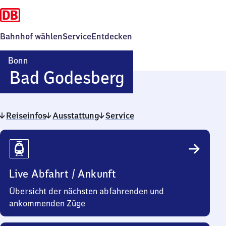
Bahnhof wählen
Service
Entdecken
Bonn
Bonn-
Bad Godesberg
Ba​
Reiseinfos
Ausstattung
Service
d
Reiseinfos
Godesberg
Live Abfahrt / Ankunft
Übersicht der nächsten abfahrenden und
ankommenden Züge