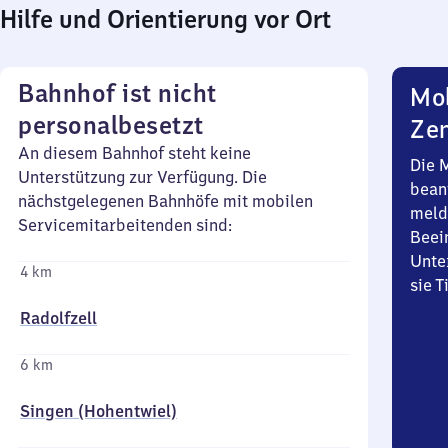
Hilfe und Orientierung vor Ort
Bahnhof ist nicht
Mob
personalbesetzt
Zen
An diesem Bahnhof steht keine
Die 
Unterstützung zur Verfügung. Die
bean
nächstgelegenen Bahnhöfe mit mobilen
meld
Servicemitarbeitenden sind:
Beei
Unte
4 km
sie 
Radolfzell
6 km
Singen (Hohentwiel)