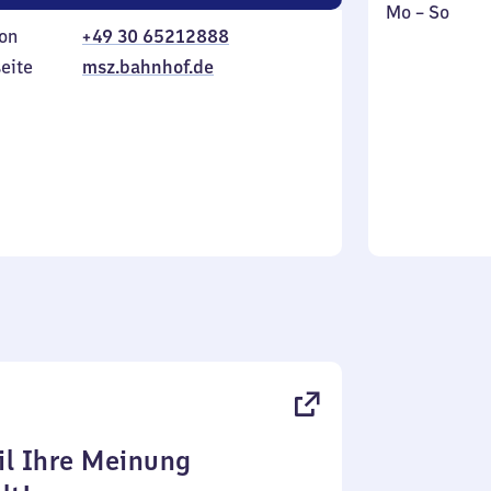
Montag
,
Mo
–
So
on
+49 30 65212888
bis
inkl.
Sonntag
eite
msz.bahnhof.de
l Ihre Meinung