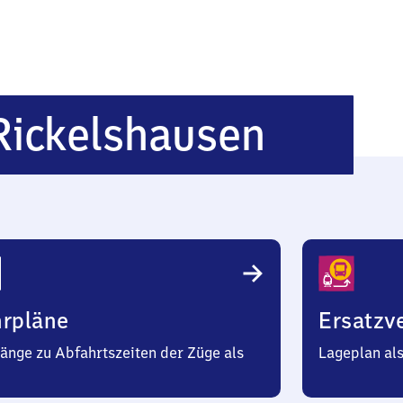
Böhrin
Rickelshausen
Rickel
hrpläne
Ersatzv
änge zu Abfahrtszeiten der Züge als
Lageplan al