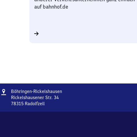
auf bahnhof.de
Adresse
Böhringen-
Böhringen-Rickelshausen
Rickelshausen
Rickelshausener Str. 34
78315
Radolfzell
Böhringen-
Rickelshausen,
Rickelshausener
Str.
34,