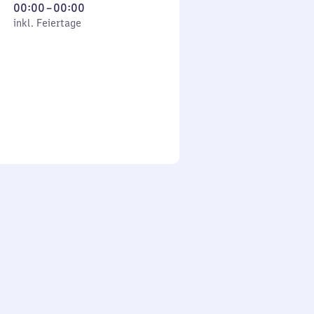
Von
00:00
–
00:00
 Feiertage
0
inkl. Feiertage
Uhr
bis
0
Uhr