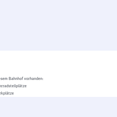
esem Bahnhof vorhanden:
hrradstellplätze
rkplätze