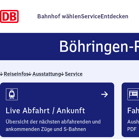
Bahnhof wählen
Service
Entdecken
Böhringen-
Reiseinfos
Ausstattung
Service
Reiseinfos
Live Abfahrt / Ankunft
Fa
Übersicht der nächsten abfahrenden und
Aush
ankommenden Züge und S-Bahnen
PDF