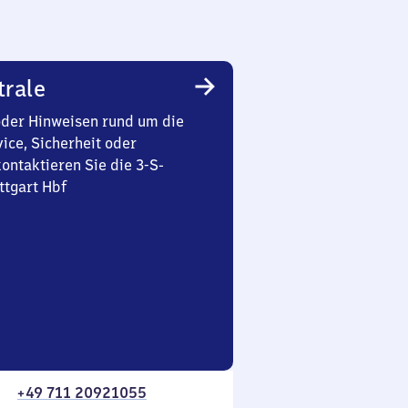
trale
oder Hinweisen rund um die
ice, Sicherheit oder
ontaktieren Sie die 3-S-
ttgart Hbf
+49 711 20921055