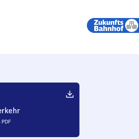
gen-
shausen
erkehr
s PDF