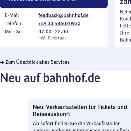
zäh
Nehm
E-Mail
feedback@bahnhof.de
Kund
Telefon
+49 30 586020930
helfe
Montag
,
Von
Mo
–
So
07:00
–
22:00
Ihre 
bis
inkl. Feiertage
7
inkl. Feiertage
Bahn
Sonntag
Uhr
bis
22
Zum Überblick aller Services
Uhr
Neu auf bahnhof.de
Neu: Verkaufsstellen für Tickets und
Reiseauskunft
Ab sofort finden Sie die Verkaufsstellen
anderer Verkehrsunternehmen ganz einfach