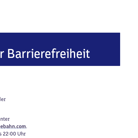
hringen-Rickelshausen
r Barrierefreiheit
der
unter
ebahn.com
.
s 22:00 Uhr