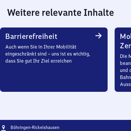
Weitere relevante Inhalte
Barrierefreiheit
Mob
Zen
Auch wenn Sie in Ihrer Mobilität
eingeschränkt sind – uns ist es wichtig,
Die 
dass Sie gut Ihr Ziel erreichen
bean
und 
Bahn
Auss
Adresse
Böhringen-
Böhringen-Rickelshausen