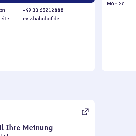
Montag
,
Mo
–
So
on
+49 30 65212888
bis
inkl.
Sonntag
eite
msz.bahnhof.de
l Ihre Meinung