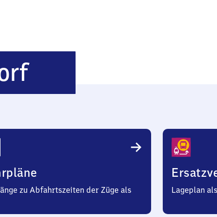
Bitburg-
orf
Erdorf
hrpläne
Ersatzv
änge zu Abfahrtszeiten der Züge als
Lageplan al