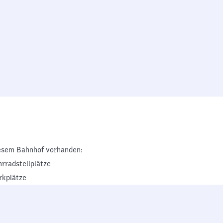
esem Bahnhof vorhanden:
hrradstellplätze
rkplätze