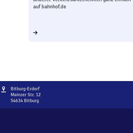
auf bahnhof.de
Adresse
Bitburg-
Bitburg-Erdorf
Erdorf
Mainzer Str. 12
54634
Bitburg
Bitburg-
Erdorf,
Mainzer
Str.
12,