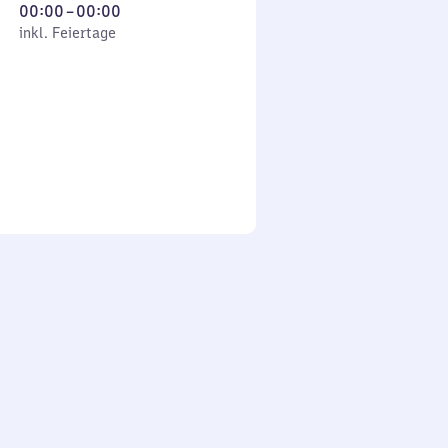
Von
00:00
–
00:00
 Feiertage
0
inkl. Feiertage
Uhr
bis
0
Uhr