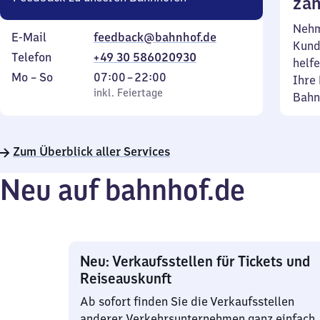
zäh
Nehm
E-Mail
feedback@bahnhof.de
Kund
Telefon
+49 30 586020930
helfe
Montag
,
Von
Mo
–
So
07:00
–
22:00
Ihre 
bis
inkl. Feiertage
7
inkl. Feiertage
Bahn
Sonntag
Uhr
bis
22
Zum Überblick aller Services
Uhr
Neu auf bahnhof.de
Neu: Verkaufsstellen für Tickets und
Reiseauskunft
Ab sofort finden Sie die Verkaufsstellen
anderer Verkehrsunternehmen ganz einfach