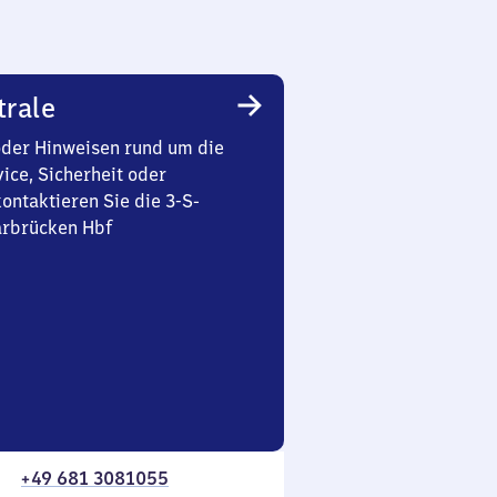
trale
oder Hinweisen rund um die
ice, Sicherheit oder
ontaktieren Sie die 3-S-
arbrücken Hbf
+49 681 3081055