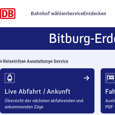
Bahnhof wählen
Service
Entdecken
Bitburg-Erd
Reiseinfos
Ausstattung
Service
Reiseinfos
Live Abfahrt / Ankunft
Fa
Übersicht der nächsten abfahrenden und
Aush
ankommenden Züge
PDF