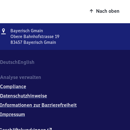
Nach oben
Adresse
Bayerisch
Bayerisch Gmain
Gmain
Obere Bahnhofstrasse 19
83457
Bayerisch Gmain
Bayerisch
Gmain,
Obere
Deutsch
English
Bahnhofstrasse
19,
8
Analyse verwalten
3
Compliance
4
5
Datenschutzhinweise
7
Informationen zur Barrierefreiheit
Bayerisch
Gmain
Impressum
externer