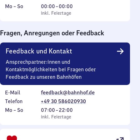
Montag
,
Von
Mo
–
So
00:00
–
00:00
bis
inkl. Feiertage
0
inkl. Feiertage
Sonntag
Uhr
bis
Fragen, Anregungen oder Feedback
0
Uhr
Feedback und Kontakt
Ansprechpartner:innen und
Kontaktmöglichkeiten bei Fragen oder
Feedback zu unseren Bahnhöfen
E-Mail
feedback@bahnhof.de
Telefon
+49 30 586020930
Montag
,
Von
Mo
–
So
07:00
–
22:00
bis
inkl. Feiertage
7
inkl. Feiertage
Sonntag
Uhr
bis
22