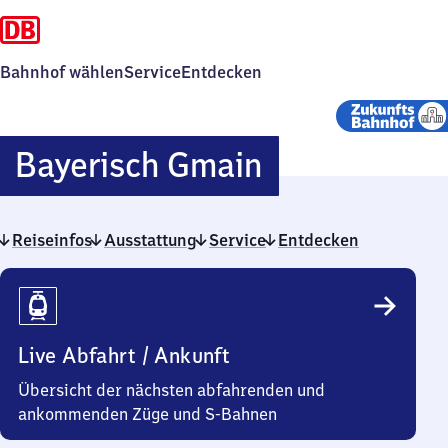
Bahnhof wählen
Service
Entdecken
Bayerisch
Bayerisch Gmain
Gmain
Reiseinfos
Ausstattung
Service
Entdecken
Reiseinfos
Live Abfahrt / Ankunft
Übersicht der nächsten abfahrenden und
ankommenden Züge und S-Bahnen