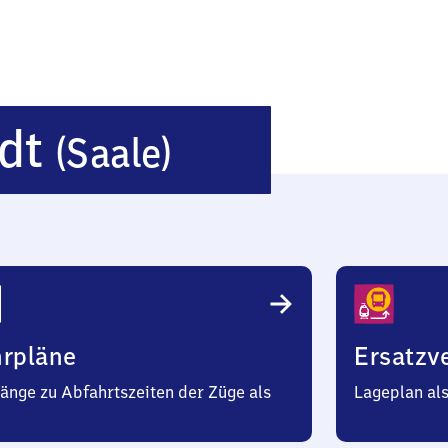
Ba​
adt
(Saale)
d
Neustadt
(Saale)
hrpläne
Ersatzv
änge zu Abfahrtszeiten der Züge als
Lageplan al