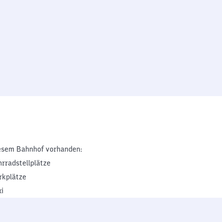
esem Bahnhof vorhanden:
hrradstellplätze
rkplätze
xi