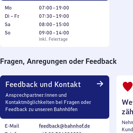
Montag
Von
Mo
07:00
–
19:00
7
Dienstag
Von
Di
–
Fr
07:30
–
19:00
Uhr
bis
7
Samstag
Von
Sa
08:00
–
15:00
bis
Freitag
Uhr
8
Sonntag
,
Von
So
09:00
–
14:00
19
30
Uhr
inkl. Feiertage
9
inkl. Feiertage
Uhr
bis
bis
Uhr
19
15
bis
Uhr
Fragen, Anregungen oder Feedback
Uhr
14
Uhr
Feedback und Kontakt
Ansprechpartner:innen und
Wei
Kontaktmöglichkeiten bei Fragen oder
Feedback zu unseren Bahnhöfen
zäh
Nehm
E-Mail
feedback@bahnhof.de
Kund