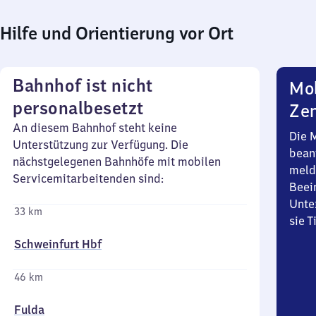
Hilfe und Orientierung vor Ort
Bahnhof ist nicht
Mob
personalbesetzt
Zen
An diesem Bahnhof steht keine
Die 
Unterstützung zur Verfügung. Die
bean
nächstgelegenen Bahnhöfe mit mobilen
meld
Servicemitarbeitenden sind:
Beei
Unte
33 km
sie 
Schweinfurt Hbf
46 km
Fulda