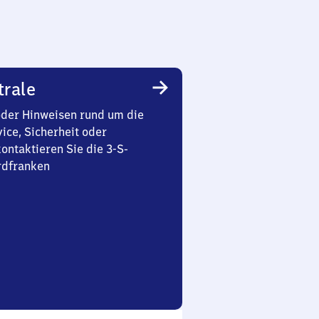
trale
oder Hinweisen rund um die
ice, Sicherheit oder
ontaktieren Sie die 3-S-
rdfranken