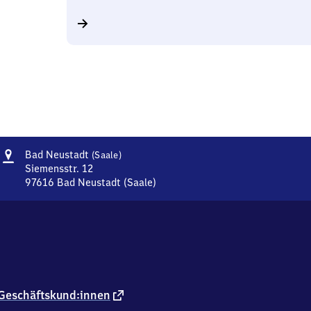
Adresse
Ba​
Bad Neustadt
(Saale)
d
Siemensstr. 12
Neustadt
97616
Bad Neustadt (Saale)
Ba​
(Saale)
d
Neustadt
(Saale),
Siemensstr.
12,
9
7
externer
Geschäftskund:innen
6
Link