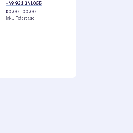
+49 931 341055
Von
00:00
–
00:00
 Feiertage
0
inkl. Feiertage
Uhr
bis
0
Uhr