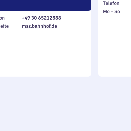
Telefon
Montag
,
Mo
–
So
on
+49 30 65212888
bis
inkl.
Sonntag
eite
msz.bahnhof.de