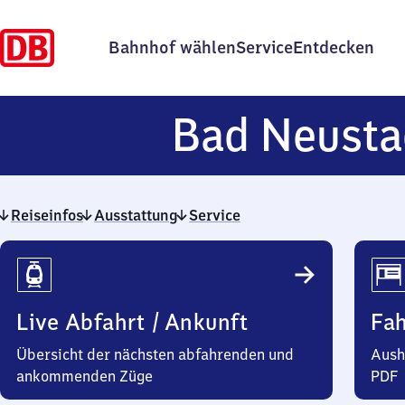
Bahnhof wählen
Service
Entdecken
Bad Neust
Reiseinfos
Ausstattung
Service
Reiseinfos
Live Abfahrt / Ankunft
Fa
Übersicht der nächsten abfahrenden und
Aush
ankommenden Züge
PDF