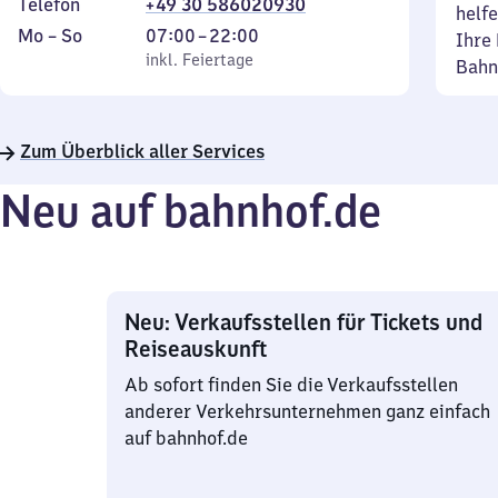
Telefon
+49 30 586020930
helfe
Montag
,
Von
Mo
–
So
07:00
–
22:00
Ihre 
bis
inkl. Feiertage
7
inkl. Feiertage
Bahn
Sonntag
Uhr
bis
22
Zum Überblick aller Services
Uhr
Neu auf bahnhof.de
Neu: Verkaufsstellen für Tickets und
Reiseauskunft
Ab sofort finden Sie die Verkaufsstellen
anderer Verkehrsunternehmen ganz einfach
auf bahnhof.de