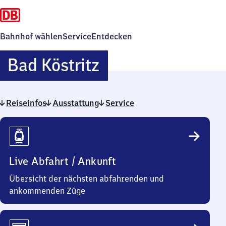
Bahnhof wählen
Service
Entdecken
Ba​
Bad Köstritz
d
Reiseinfos
Ausstattung
Köstritz
Service
Reiseinfos
Live Abfahrt / Ankunft
Übersicht der nächsten abfahrenden und
ankommenden Züge