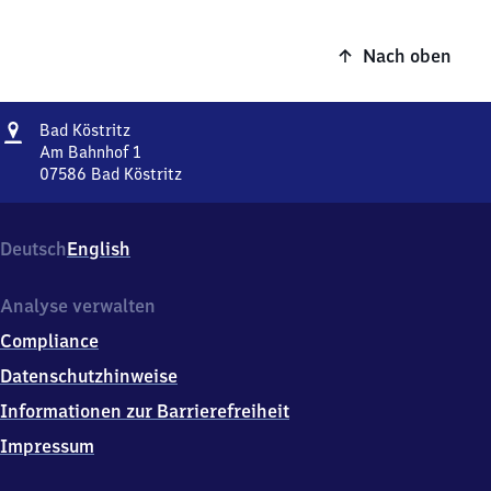
Nach oben
Adresse
Ba​
Bad Köstritz
d
Am Bahnhof 1
Köstritz
07586
Bad Köstritz
Ba​
d
Köstritz,
Deutsch
English
Am
Bahnhof
1,
Analyse verwalten
0
Compliance
7
5
Datenschutzhinweise
8
Informationen zur Barrierefreiheit
6
Bad
Impressum
Köstritz