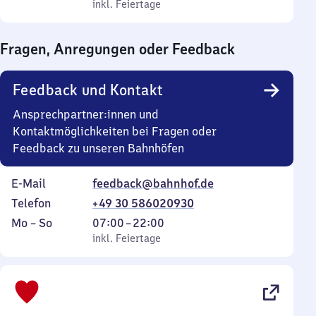
bis
inkl. Feiertage
0
inkl. Feiertage
Sonntag
Uhr
bis
Fragen, Anregungen oder Feedback
0
Uhr
Feedback und Kontakt
Ansprechpartner:innen und
Kontaktmöglichkeiten bei Fragen oder
Feedback zu unseren Bahnhöfen
E-Mail
feedback@bahnhof.de
Telefon
+49 30 586020930
Montag
,
Von
Mo
–
So
07:00
–
22:00
bis
inkl. Feiertage
7
inkl. Feiertage
Sonntag
Uhr
bis
22
Uhr