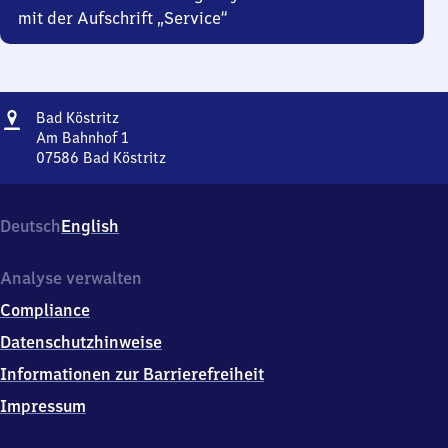
mit der Aufschrift „Service“
Adresse
Ba​
Bad Köstritz
d
Am Bahnhof 1
Köstritz
07586
Bad Köstritz
Ba​
d
Köstritz,
Deutsch
English
Am
Bahnhof
1,
Analyse verwalten
0
Compliance
7
5
Datenschutzhinweise
8
Informationen zur Barrierefreiheit
6
Bad
Impressum
Köstritz