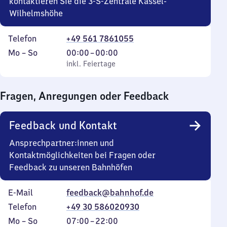
kontaktieren Sie die 3-S-Zentrale Kassel-
Wilhelmshöhe
Telefon
+49 561 7861055
Montag
,
Von
Mo
–
So
00:00
–
00:00
bis
inkl. Feiertage
0
inkl. Feiertage
Sonntag
Uhr
bis
Fragen, Anregungen oder Feedback
0
Uhr
Feedback und Kontakt
Ansprechpartner:innen und
Kontaktmöglichkeiten bei Fragen oder
Feedback zu unseren Bahnhöfen
E-Mail
feedback@bahnhof.de
Telefon
+49 30 586020930
Montag
,
Von
Mo
–
So
07:00
–
22:00