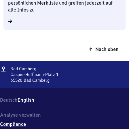
persönlichen Merkliste und greifen jederzeit auf
alle Infos zu
Nach oben
Adresse
Ba​
Bad Camberg
d
Casper-Hoffmann-Platz 1
Camberg
65520
Bad Camberg
Ba​
d
Camberg,
Deutsch
English
Casper-
Hoffmann-
Platz
Analyse verwalten
1,
Compliance
6