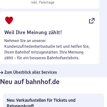
bis
inkl. Feiertage
7
inkl. Feiertage
Sonntag
Uhr
bis
22
Uhr
Weil Ihre Meinung zählt!
Nehmen Sie an unserer
Kundenzufriedenheitsstudie teil und helfen Sie,
Ihren Bahnhof mitzugestalten. Ihre Meinung
zählt – für ein besseres Bahnhofserlebnis.
Zum Überblick aller Services
Neu auf bahnhof.de
Neu: Verkaufsstellen für Tickets und
Reiseauskunft