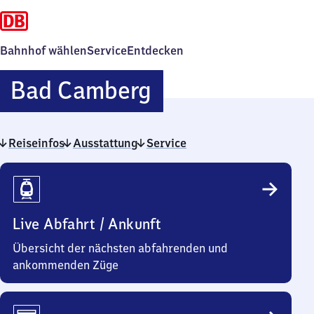
Bahnhof wählen
Service
Entdecken
Ba​
Bad Camberg
d
Reiseinfos
Ausstattung
Service
Camberg
Reiseinfos
Live Abfahrt / Ankunft
Übersicht der nächsten abfahrenden und
ankommenden Züge