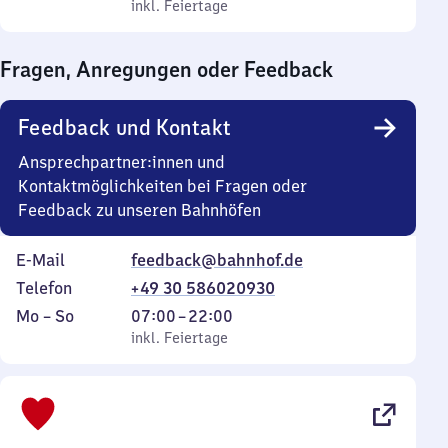
bis
inkl. Feiertage
0
inkl. Feiertage
Sonntag
Uhr
bis
Fragen, Anregungen oder Feedback
0
Uhr
Feedback und Kontakt
Ansprechpartner:innen und
Kontaktmöglichkeiten bei Fragen oder
Feedback zu unseren Bahnhöfen
E-Mail
feedback@bahnhof.de
Telefon
+49 30 586020930
Montag
,
Von
Mo
–
So
07:00
–
22:00
bis
inkl. Feiertage
7
inkl. Feiertage
Sonntag
Uhr
bis
22
Uhr