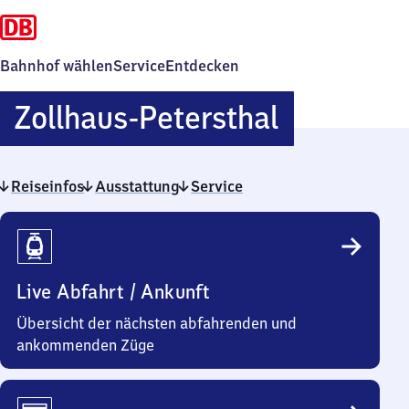
Bahnhof wählen
Service
Entdecken
Zollhaus-
Zollhaus-Petersthal
Peterstha
Reiseinfos
Ausstattung
Service
Reiseinfos
Live Abfahrt / Ankunft
Übersicht der nächsten abfahrenden und
ankommenden Züge