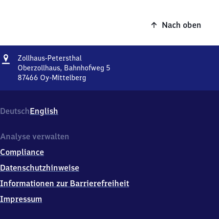
Nach oben
Adresse
Zollhaus-
Zollhaus-Petersthal
Petersthal
Oberzollhaus, Bahnhofweg 5
87466
Oy-Mittelberg
Zollhaus-
Petersthal,
Oberzollhaus,
Deutsch
English
Bahnhofweg
5,
8
Analyse verwalten
7
Compliance
4
6
Datenschutzhinweise
6
Informationen zur Barrierefreiheit
Oy-
Mittelberg
Impressum