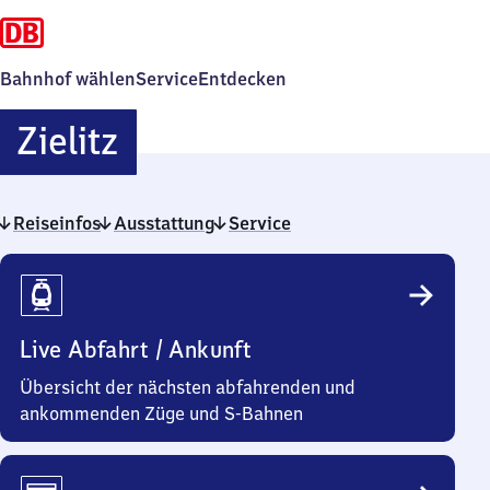
Bahnhof wählen
Service
Entdecken
Zielitz
Zielitz
Reiseinfos
Ausstattung
Service
Reiseinfos
Live Abfahrt / Ankunft
Übersicht der nächsten abfahrenden und
ankommenden Züge und S-Bahnen