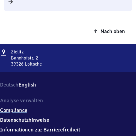
Nach oben
Adresse
Zielitz
Zielitz
Bahnhofstr. 2
39326
Loitsche
Zielitz,
Bahnhofstr.
2,
Deutsch
English
3
9
3
Analyse verwalten
2
Compliance
6
Loitsche
Datenschutzhinweise
Informationen zur Barrierefreiheit