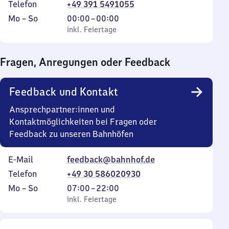
Telefon
+49 391 5491055
Montag
,
Von
Mo
–
So
00:00
–
00:00
bis
inkl. Feiertage
0
inkl. Feiertage
Sonntag
Uhr
bis
Fragen, Anregungen oder Feedback
0
Uhr
Feedback und Kontakt
Ansprechpartner:innen und
Kontaktmöglichkeiten bei Fragen oder
Feedback zu unseren Bahnhöfen
E-Mail
feedback@bahnhof.de
Telefon
+49 30 586020930
Montag
,
Von
Mo
–
So
07:00
–
22:00
bis
inkl. Feiertage
7
inkl. Feiertage
Sonntag
Uhr
bis