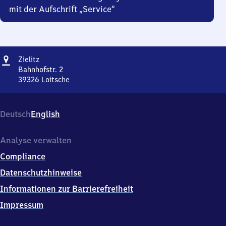
mit der Aufschrift „Service“
Adresse
Zielitz
Zielitz
Bahnhofstr. 2
39326
Loitsche
Zielitz,
Bahnhofstr.
2,
Deutsch
English
3
9
3
Analyse verwalten
2
Compliance
6
Loitsche
Datenschutzhinweise
Informationen zur Barrierefreiheit
Impressum