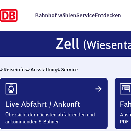
Bahnhof wählen
Service
Entdecken
Zell
(Wiesenta
Reiseinfos
Ausstattung
Service
Reiseinfos
Live Abfahrt / Ankunft
Fa
Übersicht der nächsten abfahrenden und
Aush
ankommenden S-Bahnen
PDF