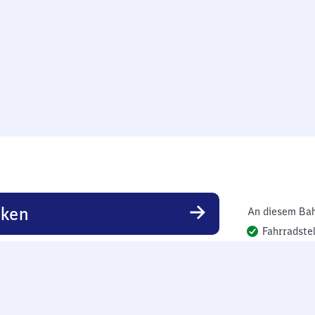
rken
An diesem Bah
Fahrradstel