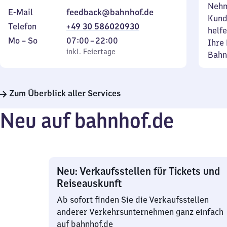
Nehm
E-Mail
feedback@bahnhof.de
Kund
Telefon
+49 30 586020930
helfe
Montag
,
Von
Mo
–
So
07:00
–
22:00
Ihre 
bis
inkl. Feiertage
7
inkl. Feiertage
Bahn
Sonntag
Uhr
bis
22
Zum Überblick aller Services
Uhr
Neu auf bahnhof.de
Neu: Verkaufsstellen für Tickets und
Reiseauskunft
Ab sofort finden Sie die Verkaufsstellen
anderer Verkehrsunternehmen ganz einfach
auf bahnhof.de