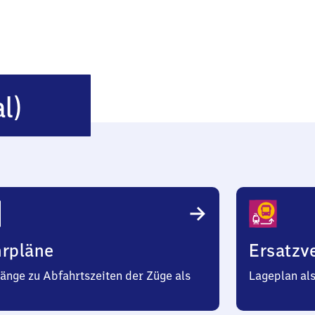
Zell
l)
(Wiesental)
hrpläne
Ersatzv
änge zu Abfahrtszeiten der Züge als
Lageplan al