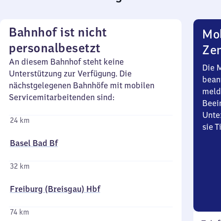
Bahnhof ist nicht
Mob
personalbesetzt
Zen
An diesem Bahnhof steht keine
Die 
Unterstützung zur Verfügung. Die
bean
nächstgelegenen Bahnhöfe mit mobilen
meld
Servicemitarbeitenden sind:
Beei
Unte
24 km
sie 
Basel Bad Bf
32 km
Freiburg (Breisgau) Hbf
74 km