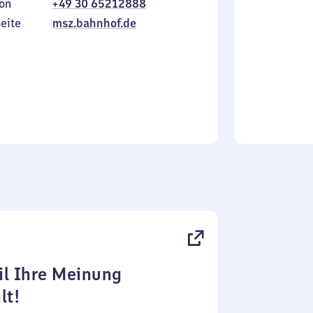
on
+49 30 65212888
bis
inkl.
Sonntag
eite
msz.bahnhof.de
l Ihre Meinung
lt!