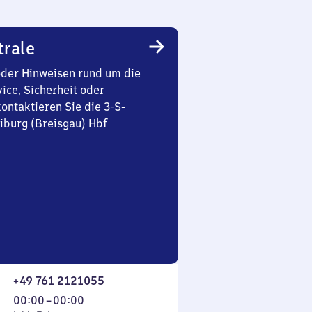
trale
oder Hinweisen rund um die
ice, Sicherheit oder
ontaktieren Sie die 3-S-
iburg (Breisgau) Hbf
+49 761 2121055
Von
00:00
–
00:00