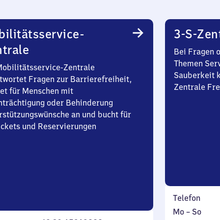
ilitätsservice-
3-S-Zen
trale
Bei Fragen 
Themen Serv
Mobilitätsservice-Zentrale
Sauberkeit k
twortet Fragen zur Barrierefreiheit,
Zentrale Fre
et für Menschen mit
nträchtigung oder Behinderung
rstützungswünsche an und bucht für
Tickets und Reservierungen
Telefon
Montag
,
Mo
–
So