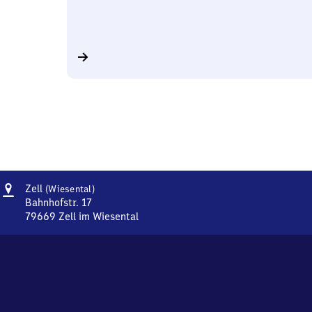
Adresse
Zell
Zell
(Wiesental)
(Wiesental)
Bahnhofstr. 17
79669
Zell im Wiesental
Zell
(Wiesental),
Bahnhofstr.
17,
7
9