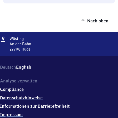
Nach oben
Adresse
Wüsting
Wüsting
An der Bahn
27798
Hude
Wüsting,
An
der
Deutsch
English
Bahn,
2
7
Analyse verwalten
7
Compliance
9
8
Datenschutzhinweise
Hude
Informationen zur Barrierefreiheit
Impressum