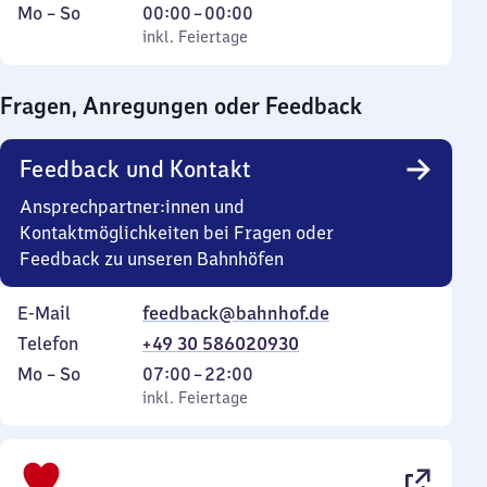
Montag
,
Von
Mo
–
So
00:00
–
00:00
bis
inkl. Feiertage
0
inkl. Feiertage
Sonntag
Uhr
bis
Fragen, Anregungen oder Feedback
0
Uhr
Feedback und Kontakt
Ansprechpartner:innen und
Kontaktmöglichkeiten bei Fragen oder
Feedback zu unseren Bahnhöfen
E-Mail
feedback@bahnhof.de
Telefon
+49 30 586020930
Montag
,
Von
Mo
–
So
07:00
–
22:00
bis
inkl. Feiertage
7
inkl. Feiertage
Sonntag
Uhr
bis
22