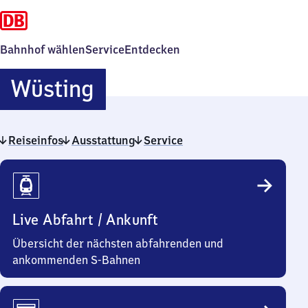
Bahnhof wählen
Service
Entdecken
Wüsting
Wüsting
Reiseinfos
Ausstattung
Service
Reiseinfos
Live Abfahrt / Ankunft
Übersicht der nächsten abfahrenden und
ankommenden S-Bahnen