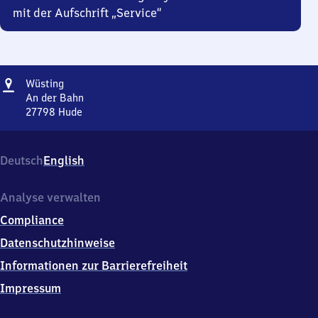
mit der Aufschrift „Service“
Adresse
Wüsting
Wüsting
An der Bahn
27798
Hude
Wüsting,
An
der
Deutsch
English
Bahn,
2
7
Analyse verwalten
7
Compliance
9
8
Datenschutzhinweise
Hude
Informationen zur Barrierefreiheit
Impressum