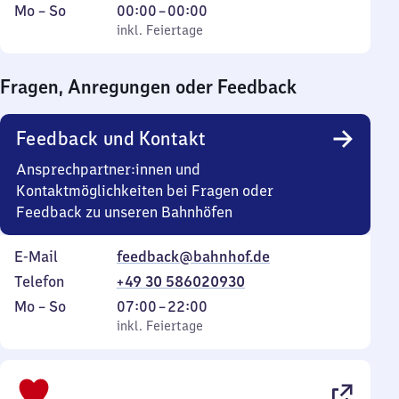
Montag
,
Von
Mo
–
So
00:00
–
00:00
bis
inkl. Feiertage
0
inkl. Feiertage
Sonntag
Uhr
bis
Fragen, Anregungen oder Feedback
0
Uhr
Feedback und Kontakt
Ansprechpartner:innen und
Kontaktmöglichkeiten bei Fragen oder
Feedback zu unseren Bahnhöfen
E-Mail
feedback@bahnhof.de
Telefon
+49 30 586020930
Montag
,
Von
Mo
–
So
07:00
–
22:00
bis
inkl. Feiertage
7
inkl. Feiertage
Sonntag
Uhr
bis
22