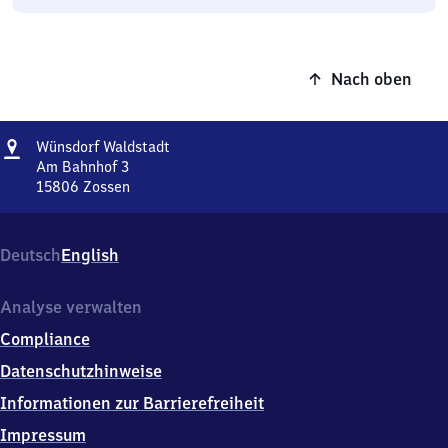
Nach oben
Adresse
Wünsdorf
Wünsdorf Waldstadt
Waldstadt
Am Bahnhof 3
15806
Zossen
Wünsdorf
Waldstadt,
Am
Deutsch
English
Bahnhof
3,
1
Analyse verwalten
5
Compliance
8
0
Datenschutzhinweise
6
Informationen zur Barrierefreiheit
Zossen
Impressum