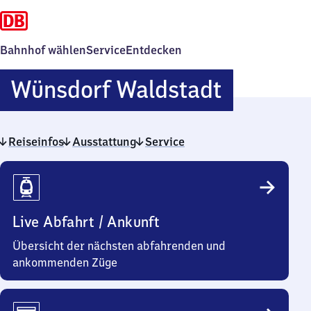
Bahnhof wählen
Service
Entdecken
Wünsdor
Wünsdorf Waldstadt
Waldsta
Reiseinfos
Ausstattung
Service
Reiseinfos
Live Abfahrt / Ankunft
Übersicht der nächsten abfahrenden und
ankommenden Züge