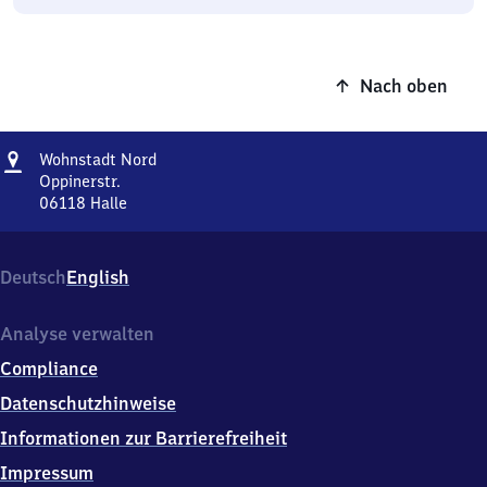
Nach oben
Adresse
Wohnstadt
Wohnstadt Nord
Nord
Oppinerstr.
06118
Halle
Wohnstadt
Nord,
Oppinerstr.,
Deutsch
English
0
6
1
Analyse verwalten
1
Compliance
8
Halle
Datenschutzhinweise
Informationen zur Barrierefreiheit
Impressum