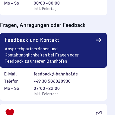
Montag
,
Von
Mo
–
So
00:00
–
00:00
bis
inkl. Feiertage
0
inkl. Feiertage
Sonntag
Uhr
bis
Fragen, Anregungen oder Feedback
0
Uhr
Feedback und Kontakt
Ansprechpartner:innen und
Kontaktmöglichkeiten bei Fragen oder
Feedback zu unseren Bahnhöfen
E-Mail
feedback@bahnhof.de
Telefon
+49 30 586020930
Montag
,
Von
Mo
–
So
07:00
–
22:00
bis
inkl. Feiertage
7
inkl. Feiertage
Sonntag
Uhr
bis
22