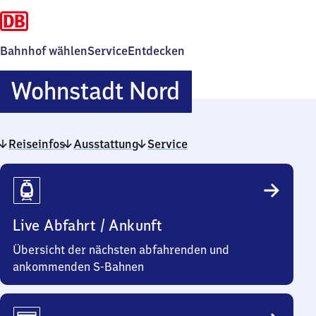
Bahnhof wählen
Service
Entdecken
Wohnstadt
Wohnstadt Nord
Nord
Reiseinfos
Ausstattung
Service
Reiseinfos
Live Abfahrt / Ankunft
Übersicht der nächsten abfahrenden und
ankommenden S-Bahnen