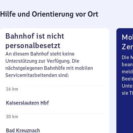
Hilfe und Orientierung vor Ort
Bahnhof ist nicht
Mob
personalbesetzt
Zen
An diesem Bahnhof steht keine
Die 
Unterstützung zur Verfügung. Die
bean
nächstgelegenen Bahnhöfe mit mobilen
meld
Servicemitarbeitenden sind:
Beei
Unte
16 km
sie 
Kaiserslautern Hbf
30 km
Bad Kreuznach