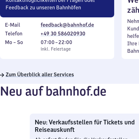
Wei
Kontaktmöglichkeiten bei Fragen oder
Feedback zu unseren Bahnhöfen
zäh
Nehm
E-Mail
feedback@bahnhof.de
Kund
Telefon
+49 30 586020930
helfe
Montag
,
Von
Mo
–
So
07:00
–
22:00
Ihre 
bis
inkl. Feiertage
7
inkl. Feiertage
Bahn
Sonntag
Uhr
bis
22
Zum Überblick aller Services
Uhr
Neu auf bahnhof.de
Neu: Verkaufsstellen für Tickets und
Reiseauskunft