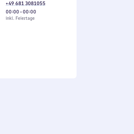
+49 681 3081055
Von
00:00
–
00:00
 Feiertage
0
inkl. Feiertage
Uhr
bis
0
Uhr