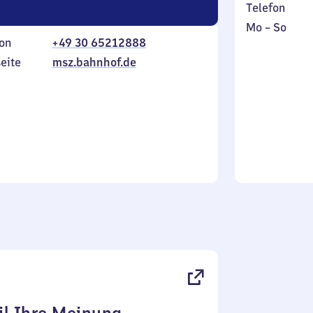
Telefon
Montag
,
Mo
–
So
on
+49 30 65212888
bis
inkl.
Sonntag
eite
msz.bahnhof.de