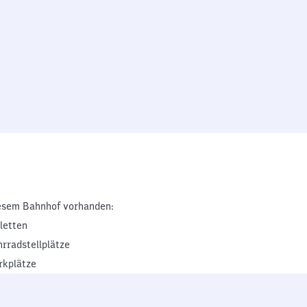
esem Bahnhof vorhanden:
iletten
hrradstellplätze
rkplätze