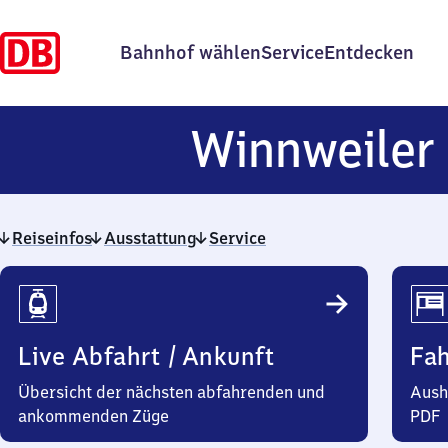
Bahnhof wählen
Service
Entdecken
Winnweiler
Reiseinfos
Ausstattung
Service
Reiseinfos
Live Abfahrt / Ankunft
Fa
Übersicht der nächsten abfahrenden und
Aush
ankommenden Züge
PDF