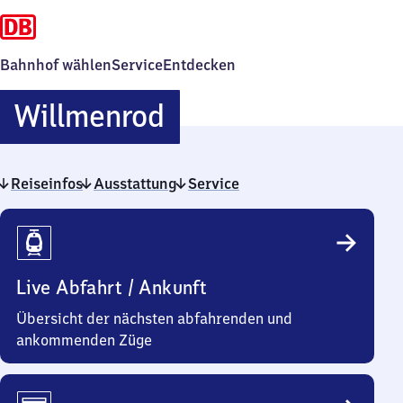
Bahnhof wählen
Service
Entdecken
Willmenrod
Willmenrod
Reiseinfos
Ausstattung
Service
Reiseinfos
Live Abfahrt / Ankunft
Übersicht der nächsten abfahrenden und
ankommenden Züge