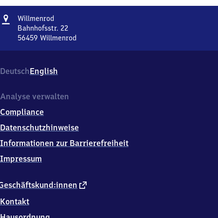
Adresse
Willmenrod
Willmenrod
Bahnhofsstr. 22
56459
Willmenrod
Willmenrod,
Bahnhofsstr.
22,
Deutsch
English
5
6
4
Analyse verwalten
5
Compliance
9
Willmenrod
Datenschutzhinweise
Informationen zur Barrierefreiheit
Impressum
externer
Geschäftskund:innen
Link
Kontakt
Hausordnung