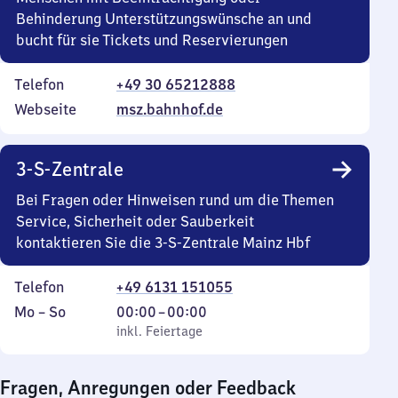
Behinderung Unterstützungswünsche an und
bucht für sie Tickets und Reservierungen
Telefon
+49 30 65212888
Webseite
msz.bahnhof.de
3-S-Zentrale
Bei Fragen oder Hinweisen rund um die Themen
Service, Sicherheit oder Sauberkeit
kontaktieren Sie die 3-S-Zentrale Mainz Hbf
Telefon
+49 6131 151055
Montag
,
Von
Mo
–
So
00:00
–
00:00
bis
inkl. Feiertage
0
inkl. Feiertage
Sonntag
Uhr
bis
Fragen, Anregungen oder Feedback
0