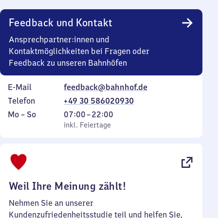
Uhr
Feedback und Kontakt
Ansprechpartner:innen und
Kontaktmöglichkeiten bei Fragen oder
Feedback zu unseren Bahnhöfen
E-Mail
feedback@bahnhof.de
Telefon
+49 30 586020930
Montag
,
Von
Mo
–
So
07:00
–
22:00
bis
inkl. Feiertage
7
inkl. Feiertage
Sonntag
Uhr
bis
22
Uhr
Weil Ihre Meinung zählt!
Nehmen Sie an unserer
Kundenzufriedenheitsstudie teil und helfen Sie,