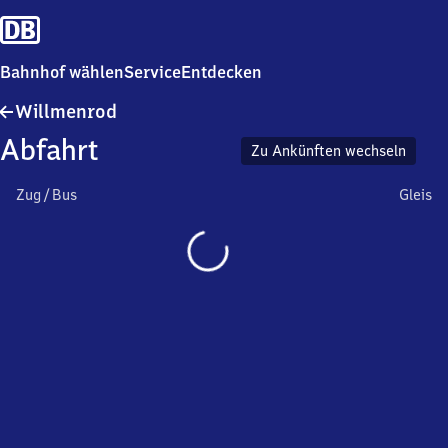
Bahnhof wählen
Service
Entdecken
Willmenrod
Willmenrod
Abfahrt
Zu Ankünften wechseln
Zug / Bus
Gleis
Wird
geladen…