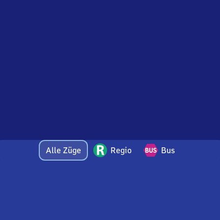
Alle Züge
Regio
Bus
Bei Fragen oder Feedback zu dieser Abfahrtstafel
wenden Sie sich gerne per E-Mail an