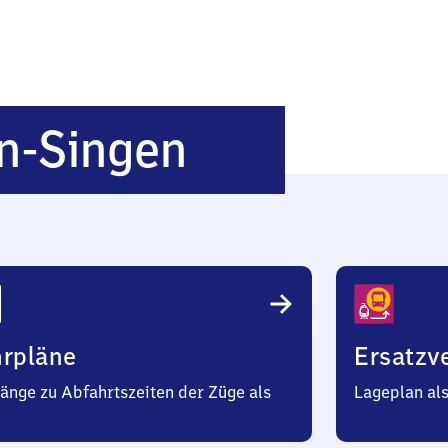
Wilferdinge
n-Singen
Singen
hrpläne
Ersatzv
änge zu Abfahrtszeiten der Züge als
Lageplan al