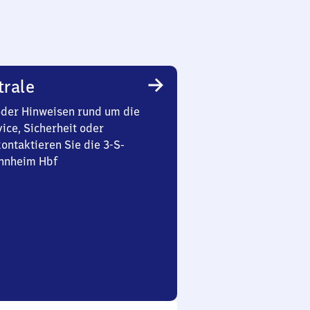
trale
oder Hinweisen rund um die
ice, Sicherheit oder
ontaktieren Sie die 3-S-
nnheim Hbf