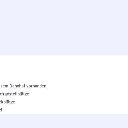
esem Bahnhof vorhanden:
hrradstellplätze
rkplätze
xi