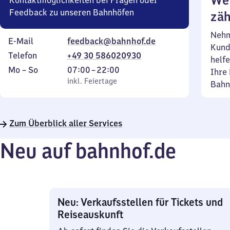
Wei
Kontaktmöglichkeiten bei Fragen oder
Feedback zu unseren Bahnhöfen
zäh
Nehm
E-Mail
feedback@bahnhof.de
Kund
Telefon
+49 30 586020930
helfe
Montag
,
Von
Mo
–
So
07:00
–
22:00
Ihre 
bis
inkl. Feiertage
7
inkl. Feiertage
Bahn
Sonntag
Uhr
bis
22
Zum Überblick aller Services
Uhr
Neu auf bahnhof.de
Neu: Verkaufsstellen für Tickets und
Reiseauskunft