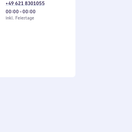
+49 621 8301055
Von
00:00
–
00:00
 Feiertage
0
inkl. Feiertage
Uhr
bis
0
Uhr