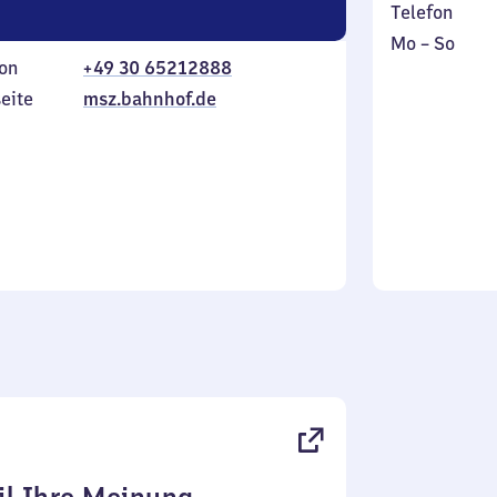
Telefon
Montag
,
Mo
–
So
on
+49 30 65212888
bis
inkl.
Sonntag
eite
msz.bahnhof.de