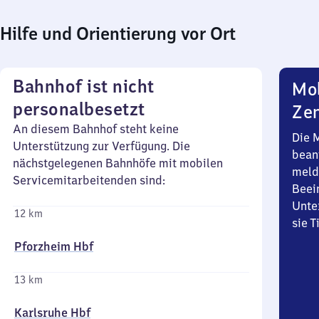
Hilfe und Orientierung vor Ort
Bahnhof ist nicht
Mob
personalbesetzt
Zen
An diesem Bahnhof steht keine
Die 
Unterstützung zur Verfügung. Die
bean
nächstgelegenen Bahnhöfe mit mobilen
meld
Servicemitarbeitenden sind:
Beei
Unte
12 km
sie 
Pforzheim Hbf
13 km
Karlsruhe Hbf