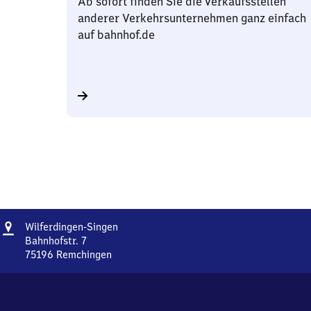
Ab sofort finden Sie die Verkaufsstellen
anderer Verkehrsunternehmen ganz einfach
auf bahnhof.de
Adresse
Wilferdingen-
Wilferdingen-Singen
Singen
Bahnhofstr. 7
75196
Remchingen
Wilferdingen-
Singen,
Bahnhofstr.
7,