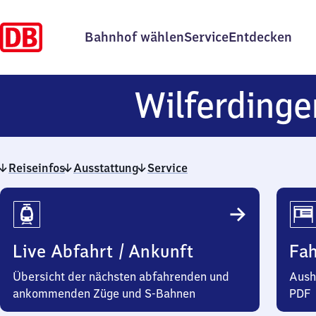
Bahnhof wählen
Service
Entdecken
Wilferdinge
Reiseinfos
Ausstattung
Service
Reiseinfos
Live Abfahrt / Ankunft
Fa
Übersicht der nächsten abfahrenden und
Aush
ankommenden Züge und S-Bahnen
PDF