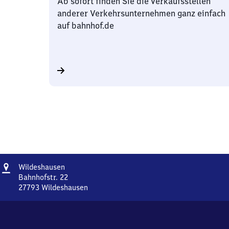
Ab sofort finden Sie die Verkaufsstellen
anderer Verkehrsunternehmen ganz einfach
auf bahnhof.de
Adresse
Wildeshausen
Wildeshausen
Bahnhofstr. 22
27793
Wildeshausen
Wildeshausen,
Bahnhofstr.
22,
2