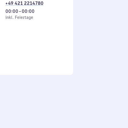
+49 421 2214780
Von
00:00
–
00:00
 Feiertage
0
inkl. Feiertage
Uhr
bis
0
Uhr