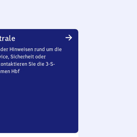
trale
oder Hinweisen rund um die
ice, Sicherheit oder
ontaktieren Sie die 3-S-
emen Hbf