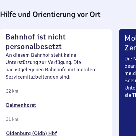
Hilfe und Orientierung vor Ort
Bahnhof ist nicht
Mob
personalbesetzt
Zen
An diesem Bahnhof steht keine
Die 
Unterstützung zur Verfügung. Die
bean
nächstgelegenen Bahnhöfe mit mobilen
meld
Servicemitarbeitenden sind:
Beei
Unte
22 km
sie 
Delmenhorst
31 km
Oldenburg (Oldb) Hbf