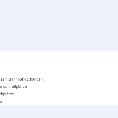
esem Bahnhof vorhanden:
hrradstellplätze
rkplätze
xi