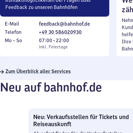
Wei
Kontaktmöglichkeiten bei Fragen oder
Feedback zu unseren Bahnhöfen
zäh
Nehm
E-Mail
feedback@bahnhof.de
Kund
Telefon
+49 30 586020930
helfe
Montag
,
Von
Mo
–
So
07:00
–
22:00
Ihre 
bis
inkl. Feiertage
7
inkl. Feiertage
Bahn
Sonntag
Uhr
bis
22
Zum Überblick aller Services
Uhr
Neu auf bahnhof.de
Neu: Verkaufsstellen für Tickets und
Reiseauskunft