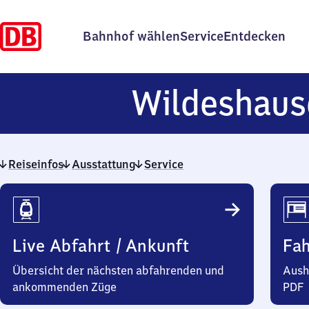
Bahnhof wählen
Service
Entdecken
Wildeshaus
Reiseinfos
Ausstattung
Service
Reiseinfos
Live Abfahrt / Ankunft
Fa
Übersicht der nächsten abfahrenden und
Aush
ankommenden Züge
PDF