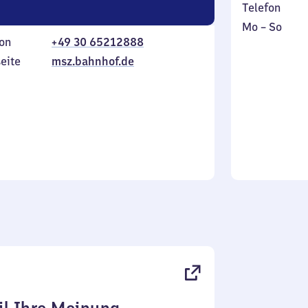
Telefon
Montag
,
Mo
–
So
on
+49 30 65212888
bis
inkl.
Sonntag
eite
msz.bahnhof.de