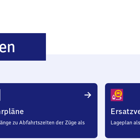
Wildeshausen
en
hrpläne
Ersatzv
änge zu Abfahrtszeiten der Züge als
Lageplan al