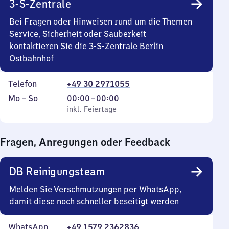
3-S-Zentrale
Bei Fragen oder Hinweisen rund um die Themen
Service, Sicherheit oder Sauberkeit
kontaktieren Sie die 3-S-Zentrale Berlin
Ostbahnhof
Telefon
+49 30 2971055
Montag
,
Von
Mo
–
So
00:00
–
00:00
bis
inkl. Feiertage
0
inkl. Feiertage
Sonntag
Uhr
bis
Fragen, Anregungen oder Feedback
0
Uhr
DB Reinigungsteam
Melden Sie Verschmutzungen per WhatsApp,
damit diese noch schneller beseitigt werden
WhatsApp
+49 1579 2362836