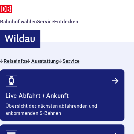
Bahnhof wählen
Service
Entdecken
Wildau
Wildau
Reiseinfos
Ausstattung
Service
Reiseinfos
Live Abfahrt / Ankunft
Übersicht der nächsten abfahrenden und
ankommenden S-Bahnen