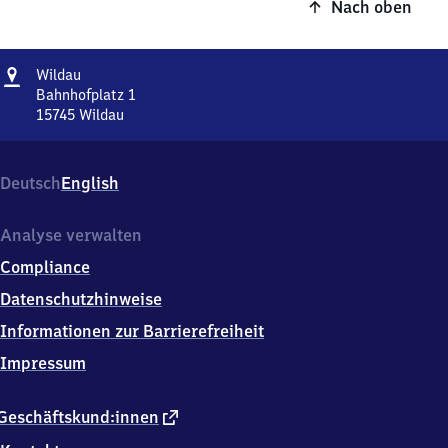
Nach oben
Adresse
Wildau
Wildau
Bahnhofplatz 1
15745
Wildau
Wildau,
Bahnhofplatz
1,
Deutsch
English
1
5
7
Analyse verwalten
4
Compliance
5
Wildau
Datenschutzhinweise
Informationen zur Barrierefreiheit
Impressum
externer
Geschäftskund:innen
Link