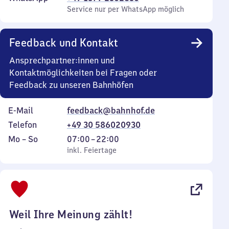
Service nur per WhatsApp möglich
Feedback und Kontakt
Ansprechpartner:innen und
Kontaktmöglichkeiten bei Fragen oder
Feedback zu unseren Bahnhöfen
E-Mail
feedback@bahnhof.de
Telefon
+49 30 586020930
Montag
,
Von
Mo
–
So
07:00
–
22:00
bis
inkl. Feiertage
7
inkl. Feiertage
Sonntag
Uhr
bis
22
Uhr
Weil Ihre Meinung zählt!