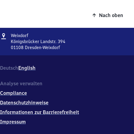
Nach oben
Adresse
Weixdorf
Weixdorf
Königsbrücker Landstr. 394
01108
Dresden-Weixdorf
Weixdorf,
Königsbrücker
Landstr.
Deutsch
English
394,
0
1
Analyse verwalten
1
Compliance
0
8
Datenschutzhinweise
Dresden-
Informationen zur Barrierefreiheit
Weixdorf
Impressum