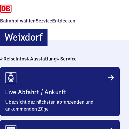
Bahnhof wählen
Service
Entdecken
Weixdorf
Weixdorf
Reiseinfos
Ausstattung
Service
Reiseinfos
Live Abfahrt / Ankunft
Übersicht der nächsten abfahrenden und
ankommenden Züge