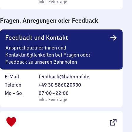
bis
inkl. Feiertage
0
inkl. Feiertage
Sonntag
Uhr
bis
Fragen, Anregungen oder Feedback
0
Uhr
Feedback und Kontakt
Ansprechpartner:innen und
Kontaktmöglichkeiten bei Fragen oder
Feedback zu unseren Bahnhöfen
E-Mail
feedback@bahnhof.de
Telefon
+49 30 586020930
Montag
,
Von
Mo
–
So
07:00
–
22:00
bis
inkl. Feiertage
7
inkl. Feiertage
Sonntag
Uhr
bis
22
Uhr