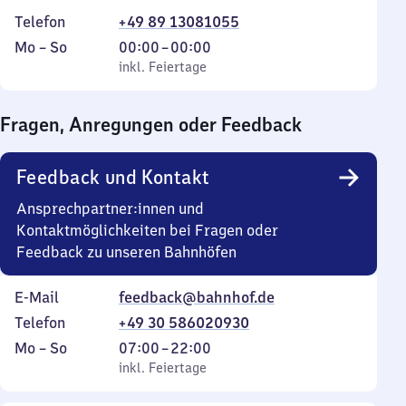
Telefon
+49 89 13081055
Montag
,
Von
Mo
–
So
00:00
–
00:00
bis
inkl. Feiertage
0
inkl. Feiertage
Sonntag
Uhr
bis
Fragen, Anregungen oder Feedback
0
Uhr
Feedback und Kontakt
Ansprechpartner:innen und
Kontaktmöglichkeiten bei Fragen oder
Feedback zu unseren Bahnhöfen
E-Mail
feedback@bahnhof.de
Telefon
+49 30 586020930
Montag
,
Von
Mo
–
So
07:00
–
22:00
bis
inkl. Feiertage
7
inkl. Feiertage
Sonntag
Uhr