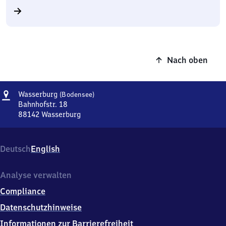
Nach oben
Adresse
Wasserburg
Wasserburg
(Bodensee)
(Bodensee)
Bahnhofstr. 18
88142
Wasserburg
Wasserburg
(Bodensee),
Bahnhofstr.
Deutsch
English
18,
8
8
Analyse verwalten
1
Compliance
4
2
Datenschutzhinweise
Wasserburg
Informationen zur Barrierefreiheit