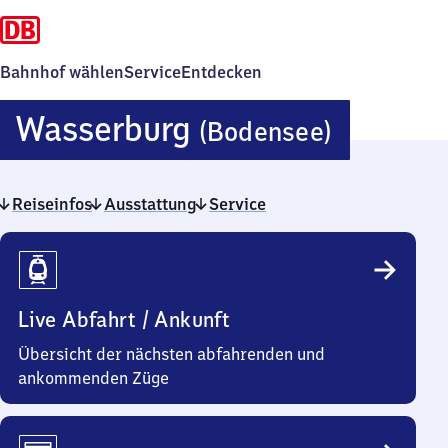
Bahnhof wählen
Service
Entdecken
Wasser
Wasserburg
(Bodensee)
(Boden
Reiseinfos
Ausstattung
Service
Reiseinfos
Live Abfahrt / Ankunft
Übersicht der nächsten abfahrenden und
ankommenden Züge