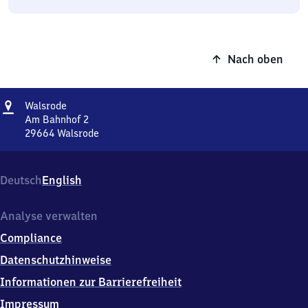
Nach oben
Adresse
Walsrode
Walsrode
Am Bahnhof 2
29664
Walsrode
Walsrode,
Am
Bahnhof
Deutsch
English
2,
2
9
Analyse verwalten
6
Compliance
6
4
Datenschutzhinweise
Walsrode
Informationen zur Barrierefreiheit
Impressum