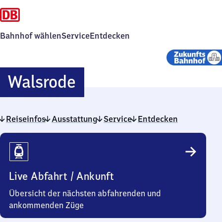
Bahnhof wählen
Service
Entdecken
Walsrode
Walsrode
Reiseinfos
Ausstattung
Service
Entdecken
Reiseinfos
Live Abfahrt / Ankunft
Übersicht der nächsten abfahrenden und
ankommenden Züge