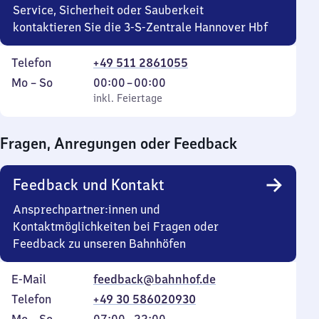
Service, Sicherheit oder Sauberkeit
kontaktieren Sie die 3-S-Zentrale Hannover Hbf
Telefon
+49 511 2861055
Montag
,
Von
Mo
–
So
00:00
–
00:00
bis
inkl. Feiertage
0
inkl. Feiertage
Sonntag
Uhr
bis
Fragen, Anregungen oder Feedback
0
Uhr
Feedback und Kontakt
Ansprechpartner:innen und
Kontaktmöglichkeiten bei Fragen oder
Feedback zu unseren Bahnhöfen
E-Mail
feedback@bahnhof.de
Telefon
+49 30 586020930
Montag
,
Von