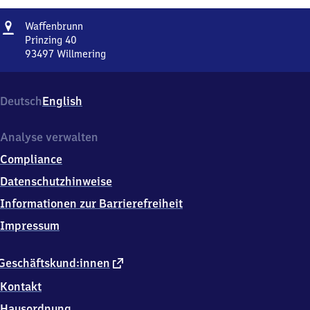
Adresse
Waffenbrunn
Waffenbrunn
Prinzing 40
93497
Willmering
Waffenbrunn,
Prinzing
40,
Deutsch
English
9
3
4
Analyse verwalten
9
Compliance
7
Willmering
Datenschutzhinweise
Informationen zur Barrierefreiheit
Impressum
externer
Geschäftskund:innen
Link
Kontakt
Hausordnung