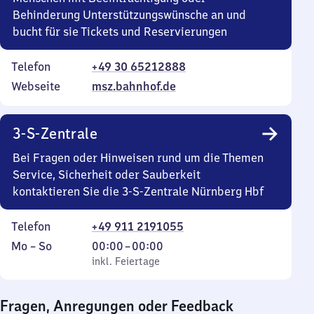
Behinderung Unterstützungswünsche an und
bucht für sie Tickets und Reservierungen
Telefon
+49 30 65212888
Webseite
msz.bahnhof.de
3-S-Zentrale
Bei Fragen oder Hinweisen rund um die Themen
Service, Sicherheit oder Sauberkeit
kontaktieren Sie die 3-S-Zentrale Nürnberg Hbf
Telefon
+49 911 2191055
Montag
,
Von
Mo
–
So
00:00
–
00:00
bis
inkl. Feiertage
0
inkl. Feiertage
Sonntag
Uhr
bis
Fragen, Anregungen oder Feedback
0