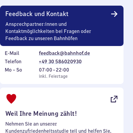
Uhr
Feedback und Kontakt
Ansprechpartner:innen und
Kontaktmöglichkeiten bei Fragen oder
Feedback zu unseren Bahnhöfen
E-Mail
feedback@bahnhof.de
Telefon
+49 30 586020930
Montag
,
Von
Mo
–
So
07:00
–
22:00
bis
inkl. Feiertage
7
inkl. Feiertage
Sonntag
Uhr
bis
22
Uhr
Weil Ihre Meinung zählt!
Nehmen Sie an unserer
Kundenzufriedenheitsstudie teil und helfen Sie,