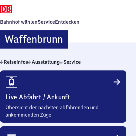
Bahnhof wählen
Service
Entdecken
Waffenbrunn
Waffenbrunn
Reiseinfos
Ausstattung
Service
Reiseinfos
Live Abfahrt / Ankunft
Übersicht der nächsten abfahrenden und
ankommenden Züge