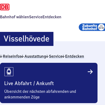
Bahnhof wählen
Service
Entdecken
Visselhövede
Visselhövede
Reiseinfos
Ausstattung
Service
Entdecken
Reiseinfos
Live Abfahrt / Ankunft
Übersicht der nächsten abfahrenden und
ankommenden Züge