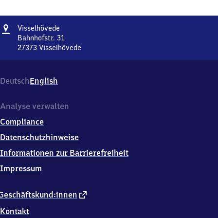
Adresse
Visselhövede
Visselhövede
Bahnhofstr. 31
27373
Visselhövede
Visselhövede,
Bahnhofstr.
31,
Deutsch
English
2
7
3
Analyse verwalten
7
Compliance
3
Visselhövede
Datenschutzhinweise
Informationen zur Barrierefreiheit
Impressum
externer
Geschäftskund:innen
Link
Kontakt