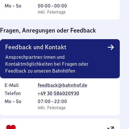
Montag
,
Von
Mo
–
So
00:00
–
00:00
bis
inkl. Feiertage
0
inkl. Feiertage
Sonntag
Uhr
bis
Fragen, Anregungen oder Feedback
0
Uhr
Feedback und Kontakt
Ansprechpartner:innen und
Kontaktmöglichkeiten bei Fragen oder
Feedback zu unseren Bahnhöfen
E-Mail
feedback@bahnhof.de
Telefon
+49 30 586020930
Montag
,
Von
Mo
–
So
07:00
–
22:00
bis
inkl. Feiertage
7
inkl. Feiertage
Sonntag
Uhr
bis
22