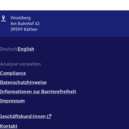
Adresse
Vinzelberg
Vinzelberg
Am Bahnhof 43
39599
Käthen
Vinzelberg,
Am
Bahnhof
Deutsch
English
43,
3
9
Analyse verwalten
5
Compliance
9
9
Datenschutzhinweise
Käthen
Informationen zur Barrierefreiheit
Impressum
externer
Geschäftskund:innen
Link
Kontakt