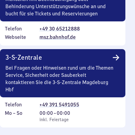
Behinderung Unterstützungswünsche an und
bucht für sie Tickets und Reservierungen
Telefon
+49 30 65212888
Webseite
msz.bahnhof.de
3-S-Zentrale
Bei Fragen oder Hinweisen rund um die Themen
Service, Sicherheit oder Sauberkeit
kontaktieren Sie die 3-S-Zentrale Magdeburg
Hbf
Telefon
+49 391 5491055
Montag
,
Von
Mo
–
So
00:00
–
00:00
bis
inkl. Feiertage
0
inkl. Feiertage
Sonntag
Uhr
bis