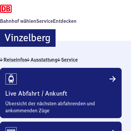
Bahnhof wählen
Service
Entdecken
Vinzelberg
Vinzelberg
Reiseinfos
Ausstattung
Service
Reiseinfos
Live Abfahrt / Ankunft
Übersicht der nächsten abfahrenden und
ankommenden Züge