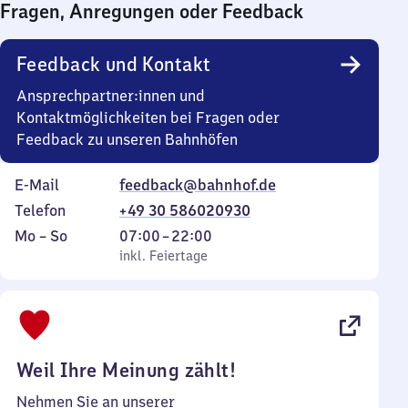
Fragen, Anregungen oder Feedback
0
Uhr
Feedback und Kontakt
Ansprechpartner:innen und
Kontaktmöglichkeiten bei Fragen oder
Feedback zu unseren Bahnhöfen
E-Mail
feedback@bahnhof.de
Telefon
+49 30 586020930
Montag
,
Von
Mo
–
So
07:00
–
22:00
bis
inkl. Feiertage
7
inkl. Feiertage
Sonntag
Uhr
bis
22
Uhr
Weil Ihre Meinung zählt!
Nehmen Sie an unserer