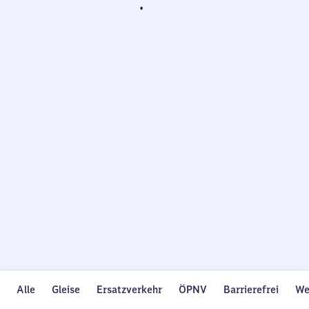
Wird
geladen…
Alle
Gleise
Ersatzverkehr
ÖPNV
Barrierefrei
We