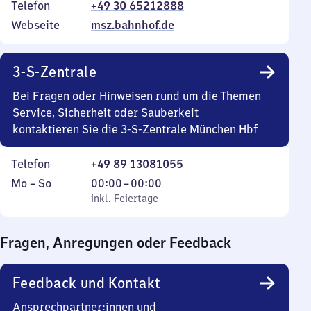
Telefon
+49 30 65212888
Webseite
msz.bahnhof.de
3-S-Zentrale
Bei Fragen oder Hinweisen rund um die Themen
Service, Sicherheit oder Sauberkeit
kontaktieren Sie die 3-S-Zentrale München Hbf
Telefon
+49 89 13081055
Montag
,
Von
Mo
–
So
00:00
–
00:00
bis
inkl. Feiertage
0
inkl. Feiertage
Sonntag
Uhr
bis
Fragen, Anregungen oder Feedback
0
Uhr
Feedback und Kontakt
Ansprechpartner:innen und