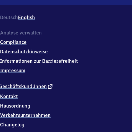
Vaterstetten,
Südl.
Bahnhofstr.,
Deutsch
English
8
5
5
Analyse verwalten
9
Compliance
1
Vaterstetten
Datenschutzhinweise
Informationen zur Barrierefreiheit
Impressum
externer
Geschäftskund:innen
Link
Kontakt
Hausordnung
Verkehrsunternehmen
Changelog