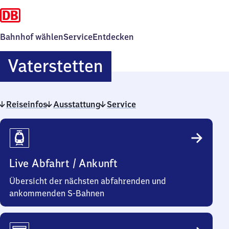
Bahnhof wählen
Service
Entdecken
Vaterstetten
Vaterstetten
Reiseinfos
Ausstattung
Service
Reiseinfos
Live Abfahrt / Ankunft
Übersicht der nächsten abfahrenden und
ankommenden S-Bahnen