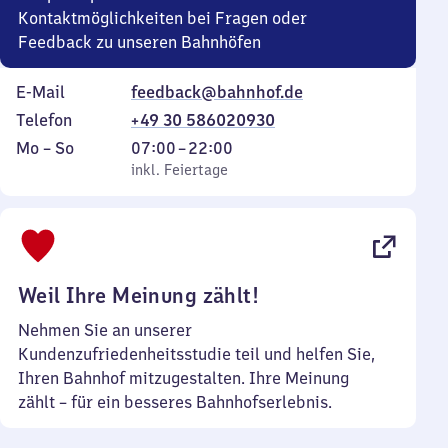
Kontaktmöglichkeiten bei Fragen oder
Feedback zu unseren Bahnhöfen
E-Mail
feedback@bahnhof.de
Telefon
+49 30 586020930
Montag
,
Von
Mo
–
So
07:00
–
22:00
bis
inkl. Feiertage
7
inkl. Feiertage
Sonntag
Uhr
bis
22
Uhr
Weil Ihre Meinung zählt!
Nehmen Sie an unserer
Kundenzufriedenheitsstudie teil und helfen Sie,
Ihren Bahnhof mitzugestalten. Ihre Meinung
zählt – für ein besseres Bahnhofserlebnis.