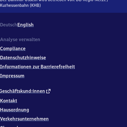
3
Kurhessenbahn (KHB)
4
5
0
Deutsch
English
8
Willingen
Analyse verwalten
Compliance
Datenschutzhinweise
Informationen zur Barrierefreiheit
Impressum
externer
Geschäftskund:innen
Link
Kontakt
Hausordnung
Verkehrsunternehmen