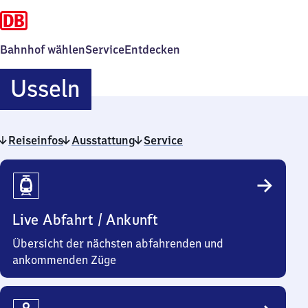
Bahnhof wählen
Service
Entdecken
Usseln
Usseln
Reiseinfos
Ausstattung
Service
Reiseinfos
Live Abfahrt / Ankunft
Übersicht der nächsten abfahrenden und
ankommenden Züge