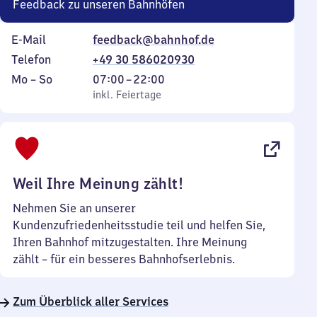
Feedback zu unseren Bahnhöfen
E-Mail
feedback@bahnhof.de
Telefon
+49 30 586020930
Montag
,
Von
Mo
–
So
07:00
–
22:00
bis
inkl. Feiertage
7
inkl. Feiertage
Sonntag
Uhr
bis
22
Uhr
Weil Ihre Meinung zählt!
Nehmen Sie an unserer
Kundenzufriedenheitsstudie teil und helfen Sie,
Ihren Bahnhof mitzugestalten. Ihre Meinung
zählt – für ein besseres Bahnhofserlebnis.
Zum Überblick aller Services