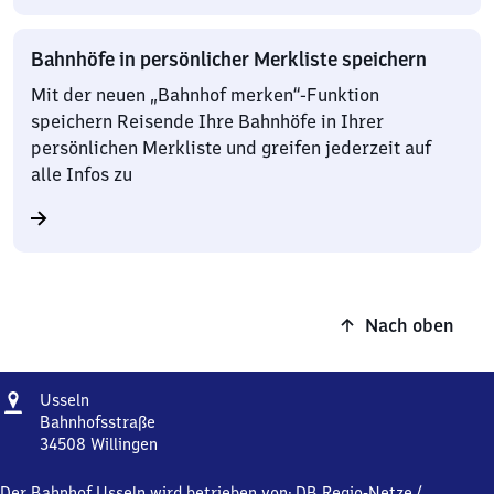
Bahnhöfe in persönlicher Merkliste speichern
Mit der neuen „Bahnhof merken“-Funktion
speichern Reisende Ihre Bahnhöfe in Ihrer
persönlichen Merkliste und greifen jederzeit auf
alle Infos zu
Nach oben
Adresse
Usseln
Usseln
Bahnhofsstraße
34508
Willingen
Usseln,
Bahnhofsstraße,
Der Bahnhof Usseln wird betrieben von:
DB Regio-Netze
/