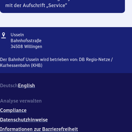
mit der Aufschrift „Service“
Adresse
Usseln
Usseln
Bahnhofsstraße
34508
Willingen
Usseln,
Bahnhofsstraße,
Der Bahnhof Usseln wird betrieben von:
DB Regio-Netze
/
3
Kurhessenbahn (KHB)
4
5
0
Deutsch
English
8
Willingen
Analyse verwalten
Compliance
Datenschutzhinweise
Informationen zur Barrierefreiheit