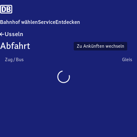
Bahnhof wählen
Service
Entdecken
Usseln
Usseln
Abfahrt
Zu Ankünften wechseln
Zug / Bus
Gleis
Wird
geladen…