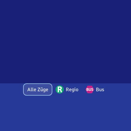
Alle Züge
Regio
Bus
Bei Fragen oder Feedback zu dieser Abfahrtstafel
wenden Sie sich gerne per E-Mail an