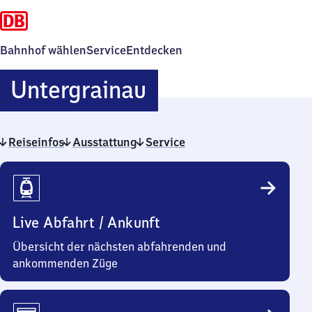
Bahnhof wählen
Service
Entdecken
Untergrainau
Untergrainau
Reiseinfos
Ausstattung
Service
Reiseinfos
Live Abfahrt / Ankunft
Übersicht der nächsten abfahrenden und
ankommenden Züge