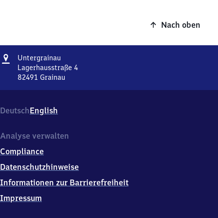
Nach oben
Adresse
Untergrainau
Untergrainau
Lagerhausstraße 4
82491
Grainau
Untergrainau,
Lagerhausstraße
4,
Deutsch
English
8
2
4
Analyse verwalten
9
Compliance
1
Grainau
Datenschutzhinweise
Informationen zur Barrierefreiheit
Impressum