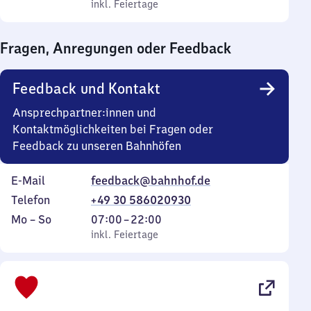
bis
inkl. Feiertage
0
inkl. Feiertage
Sonntag
Uhr
bis
Fragen, Anregungen oder Feedback
0
Uhr
Feedback und Kontakt
Ansprechpartner:innen und
Kontaktmöglichkeiten bei Fragen oder
Feedback zu unseren Bahnhöfen
E-Mail
feedback@bahnhof.de
Telefon
+49 30 586020930
Montag
,
Von
Mo
–
So
07:00
–
22:00
bis
inkl. Feiertage
7
inkl. Feiertage
Sonntag
Uhr
bis
22
Uhr