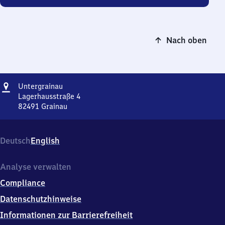
Nach oben
Adresse
Untergrainau
Untergrainau
Lagerhausstraße 4
82491
Grainau
Untergrainau,
Lagerhausstraße
4,
Deutsch
English
8
2
4
Analyse verwalten
9
Compliance
1
Grainau
Datenschutzhinweise
Informationen zur Barrierefreiheit