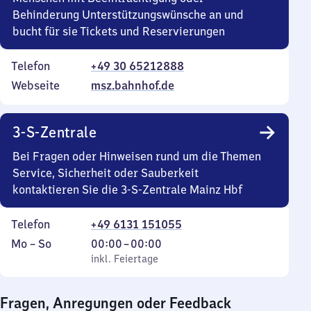
Behinderung Unterstützungswünsche an und
bucht für sie Tickets und Reservierungen
Telefon
+49 30 65212888
Webseite
msz.bahnhof.de
3-S-Zentrale
Bei Fragen oder Hinweisen rund um die Themen
Service, Sicherheit oder Sauberkeit
kontaktieren Sie die 3-S-Zentrale Mainz Hbf
Telefon
+49 6131 151055
Montag
,
Von
Mo
–
So
00:00
–
00:00
bis
inkl. Feiertage
0
inkl. Feiertage
Sonntag
Uhr
bis
Fragen, Anregungen oder Feedback
0