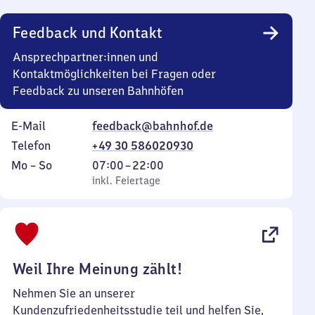
Uhr
Feedback und Kontakt
Ansprechpartner:innen und
Kontaktmöglichkeiten bei Fragen oder
Feedback zu unseren Bahnhöfen
E-Mail
feedback@bahnhof.de
Telefon
+49 30 586020930
Montag
,
Von
Mo
–
So
07:00
–
22:00
bis
inkl. Feiertage
7
inkl. Feiertage
Sonntag
Uhr
bis
22
Uhr
Weil Ihre Meinung zählt!
Nehmen Sie an unserer
Kundenzufriedenheitsstudie teil und helfen Sie,