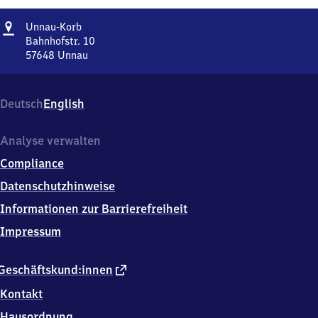
Adresse
Unnau-
Unnau-Korb
Korb
Bahnhofstr. 10
57648
Unnau
Unnau-
Korb,
Bahnhofstr.
Deutsch
English
10,
5
7
Analyse verwalten
6
Compliance
4
8
Datenschutzhinweise
Unnau
Informationen zur Barrierefreiheit
Impressum
externer
Geschäftskund:innen
Link
Kontakt
Hausordnung