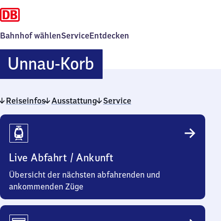
Bahnhof wählen
Service
Entdecken
Unnau-
Unnau-Korb
Korb
Reiseinfos
Ausstattung
Service
Reiseinfos
Live Abfahrt / Ankunft
Übersicht der nächsten abfahrenden und
ankommenden Züge