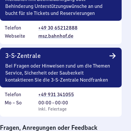
Behinderung Unterstützungswünsche an und
bucht für sie Tickets und Reservierungen
Telefon
+49 30 65212888
Webseite
msz.bahnhof.de
3-S-Zentrale
Bei Fragen oder Hinweisen rund um die Themen
Service, Sicherheit oder Sauberkeit
kontaktieren Sie die 3-S-Zentrale Nordfranken
Telefon
+49 931 341055
Montag
,
Von
Mo
–
So
00:00
–
00:00
bis
inkl. Feiertage
0
inkl. Feiertage
Sonntag
Uhr
bis
Fragen, Anregungen oder Feedback
0