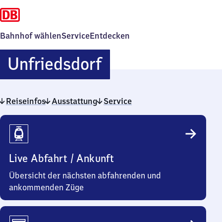
Bahnhof wählen
Service
Entdecken
Unfriedsdorf
Unfriedsdorf
Reiseinfos
Ausstattung
Service
Reiseinfos
Live Abfahrt / Ankunft
Übersicht der nächsten abfahrenden und
ankommenden Züge