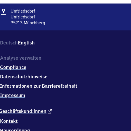
Adresse
Unfriedsdorf
Unfriedsdorf
Unfriedsdorf
95213
Münchberg
Unfriedsdorf,
Unfriedsdorf,
9
Deutsch
English
5
2
1
Analyse verwalten
3
Compliance
Münchberg
Datenschutzhinweise
Informationen zur Barrierefreiheit
Impressum
externer
Geschäftskund:innen
Link
Kontakt
Hausordnung