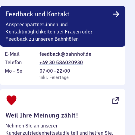
Uhr
Feedback und Kontakt
Ansprechpartner:innen und
Kontaktmöglichkeiten bei Fragen oder
Feedback zu unseren Bahnhöfen
E-Mail
feedback@bahnhof.de
Telefon
+49 30 586020930
Montag
,
Von
Mo
–
So
07:00
–
22:00
bis
inkl. Feiertage
7
inkl. Feiertage
Sonntag
Uhr
bis
22
Uhr
Weil Ihre Meinung zählt!
Nehmen Sie an unserer
Kundenzufriedenheitsstudie teil und helfen Sie,