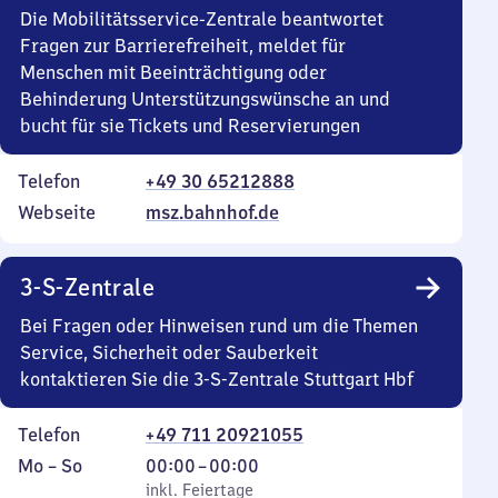
Die Mobilitätsservice-Zentrale beantwortet
Fragen zur Barrierefreiheit, meldet für
Menschen mit Beeinträchtigung oder
Behinderung Unterstützungswünsche an und
bucht für sie Tickets und Reservierungen
Telefon
+49 30 65212888
Webseite
msz.bahnhof.de
3-S-Zentrale
Bei Fragen oder Hinweisen rund um die Themen
Service, Sicherheit oder Sauberkeit
kontaktieren Sie die 3-S-Zentrale Stuttgart Hbf
Telefon
+49 711 20921055
Montag
,
Von
Mo
–
So
00:00
–
00:00
bis
inkl. Feiertage
0
inkl. Feiertage