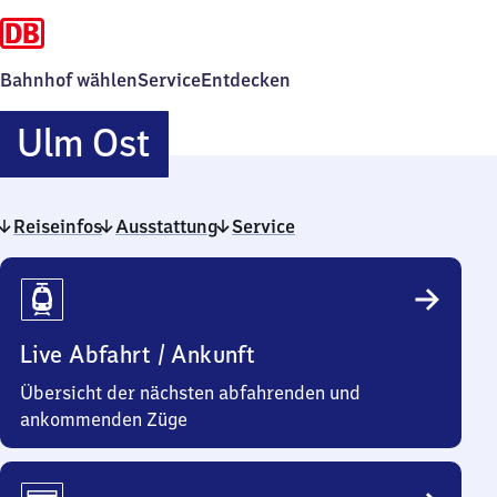
Bahnhof wählen
Service
Entdecken
Ulm
Ulm Ost
Ost
Reiseinfos
Ausstattung
Service
Reiseinfos
Live Abfahrt / Ankunft
Übersicht der nächsten abfahrenden und
ankommenden Züge