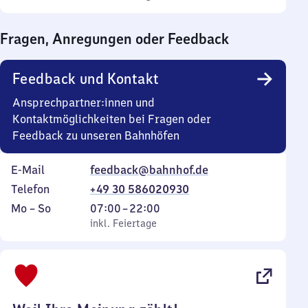
Sonntag
Uhr
bis
Fragen, Anregungen oder Feedback
0
Uhr
Feedback und Kontakt
Ansprechpartner:innen und
Kontaktmöglichkeiten bei Fragen oder
Feedback zu unseren Bahnhöfen
E-Mail
feedback@bahnhof.de
Telefon
+49 30 586020930
Montag
,
Von
Mo
–
So
07:00
–
22:00
bis
inkl. Feiertage
7
inkl. Feiertage
Sonntag
Uhr
bis
22
Uhr