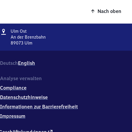
Nach oben
Adresse
Ulm
Ulm Ost
Ost
An der Brenzbahn
89073
Ulm
Ulm
Ost,
An
Deutsch
English
der
Brenzbahn,
8
Analyse verwalten
9
Compliance
0
7
Datenschutzhinweise
3
Informationen zur Barrierefreiheit
Ulm
Impressum
externer