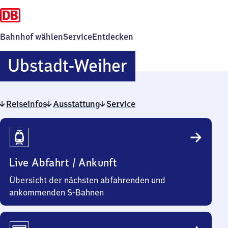
Bahnhof wählen
Service
Entdecken
Ubstadt-
Ubstadt-Weiher
Weiher
Reiseinfos
Ausstattung
Service
Reiseinfos
Live Abfahrt / Ankunft
Übersicht der nächsten abfahrenden und
ankommenden S-Bahnen