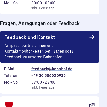
Montag
,
Von
Mo
–
So
00:00
–
00:00
bis
inkl. Feiertage
0
inkl. Feiertage
Sonntag
Uhr
bis
Fragen, Anregungen oder Feedback
0
Uhr
Feedback und Kontakt
Ansprechpartner:innen und
Kontaktmöglichkeiten bei Fragen oder
Feedback zu unseren Bahnhöfen
E-Mail
feedback@bahnhof.de
Telefon
+49 30 586020930
Montag
,
Von
Mo
–
So
07:00
–
22:00
bis
inkl. Feiertage
7
inkl. Feiertage
Sonntag
Uhr
bis
22