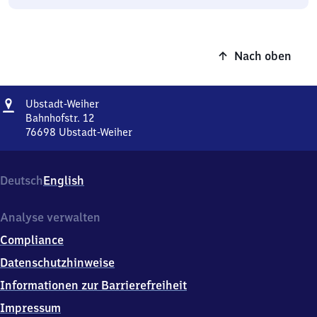
Nach oben
Adresse
Ubstadt-
Ubstadt-Weiher
Weiher
Bahnhofstr. 12
76698
Ubstadt-Weiher
Ubstadt-
Weiher,
Bahnhofstr.
Deutsch
English
12,
7
6
Analyse verwalten
6
Compliance
9
8
Datenschutzhinweise
Ubstadt-
Informationen zur Barrierefreiheit
Weiher
Impressum