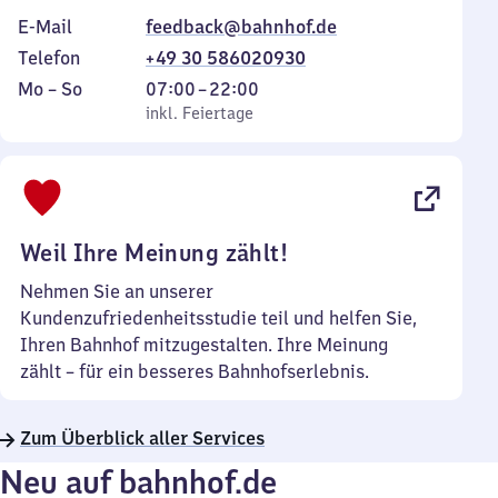
E-Mail
feedback@bahnhof.de
Telefon
+49 30 586020930
Montag
,
Von
Mo
–
So
07:00
–
22:00
bis
inkl. Feiertage
7
inkl. Feiertage
Sonntag
Uhr
bis
22
Uhr
Weil Ihre Meinung zählt!
Nehmen Sie an unserer
Kundenzufriedenheitsstudie teil und helfen Sie,
Ihren Bahnhof mitzugestalten. Ihre Meinung
zählt – für ein besseres Bahnhofserlebnis.
Zum Überblick aller Services
Neu auf bahnhof.de