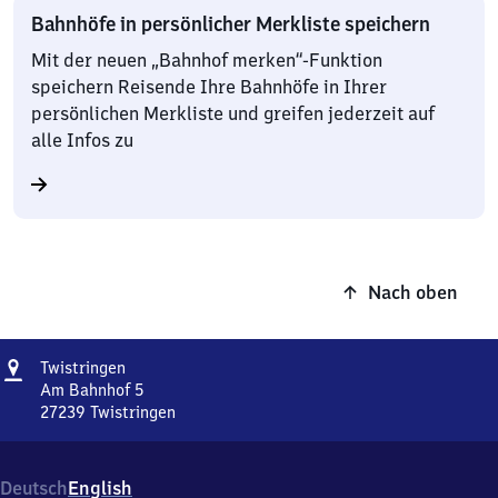
Bahnhöfe in persönlicher Merkliste speichern
Mit der neuen „Bahnhof merken“-Funktion
speichern Reisende Ihre Bahnhöfe in Ihrer
persönlichen Merkliste und greifen jederzeit auf
alle Infos zu
Nach oben
Adresse
Twistringen
Twistringen
Am Bahnhof 5
27239
Twistringen
Twistringen,
Am
Bahnhof
Deutsch
English