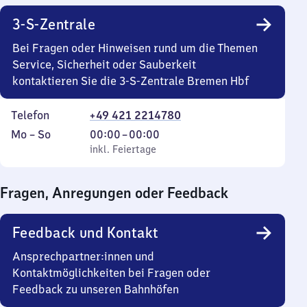
3-S-Zentrale
Bei Fragen oder Hinweisen rund um die Themen
Service, Sicherheit oder Sauberkeit
kontaktieren Sie die 3-S-Zentrale Bremen Hbf
Telefon
+49 421 2214780
Montag
,
Von
Mo
–
So
00:00
–
00:00
bis
inkl. Feiertage
0
inkl. Feiertage
Sonntag
Uhr
bis
Fragen, Anregungen oder Feedback
0
Uhr
Feedback und Kontakt
Ansprechpartner:innen und
Kontaktmöglichkeiten bei Fragen oder
Feedback zu unseren Bahnhöfen