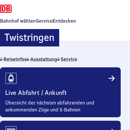
Bahnhof wählen
Service
Entdecken
Twistringen
Twistringen
Reiseinfos
Ausstattung
Service
Reiseinfos
Live Abfahrt / Ankunft
Übersicht der nächsten abfahrenden und
ankommenden Züge und S-Bahnen