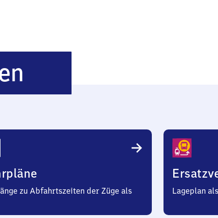
Tuttlingen
en
Schulen
hrpläne
Ersatzv
änge zu Abfahrtszeiten der Züge als
Lageplan al