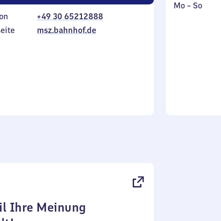
Montag
,
Mo
–
So
on
+49 30 65212888
bis
inkl.
Sonntag
eite
msz.bahnhof.de
l Ihre Meinung