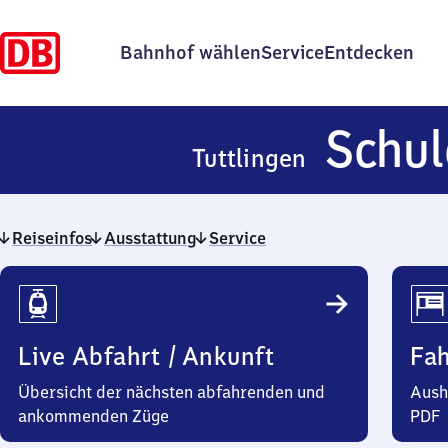
Bahnhof wählen
Service
Entdecken
Schul
Tuttlingen
Reiseinfos
Ausstattung
Service
Reiseinfos
Live Abfahrt / Ankunft
Fa
Übersicht der nächsten abfahrenden und
Aush
ankommenden Züge
PDF