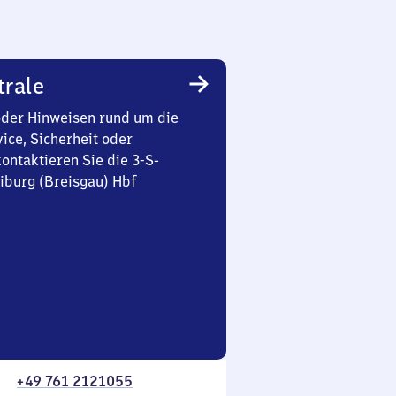
trale
oder Hinweisen rund um die
ice, Sicherheit oder
ontaktieren Sie die 3-S-
iburg (Breisgau) Hbf
+49 761 2121055