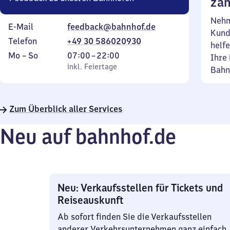
zäh
Nehm
E-Mail
feedback@bahnhof.de
Kund
Telefon
+49 30 586020930
helfe
Montag
,
Von
Mo
–
So
07:00
–
22:00
Ihre 
bis
inkl. Feiertage
7
inkl. Feiertage
Bahn
Sonntag
Uhr
bis
22
Zum Überblick aller Services
Uhr
Neu auf bahnhof.de
Neu: Verkaufsstellen für Tickets und
Reiseauskunft
Ab sofort finden Sie die Verkaufsstellen
anderer Verkehrsunternehmen ganz einfach