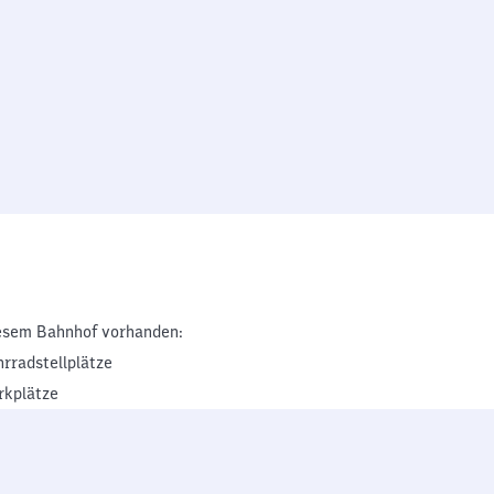
esem Bahnhof vorhanden:
hrradstellplätze
rkplätze