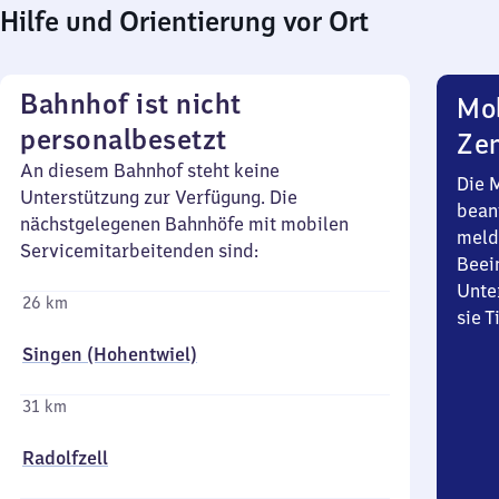
Hilfe und Orientierung vor Ort
Bahnhof ist nicht
Mob
personalbesetzt
Zen
An diesem Bahnhof steht keine
Die 
Unterstützung zur Verfügung. Die
bean
nächstgelegenen Bahnhöfe mit mobilen
meld
Servicemitarbeitenden sind:
Beei
Unte
26 km
sie 
Singen (Hohentwiel)
31 km
Radolfzell