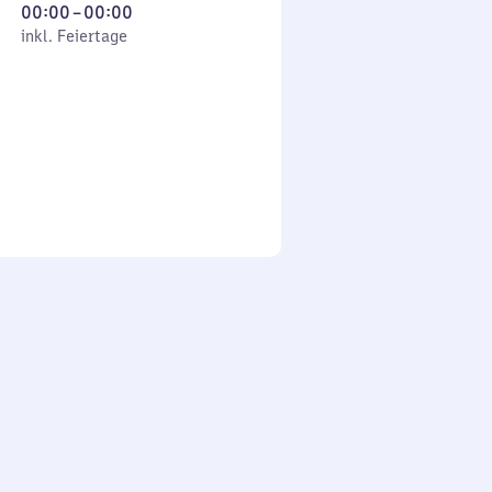
Von
00:00
–
00:00
 Feiertage
0
inkl. Feiertage
Uhr
bis
0
Uhr