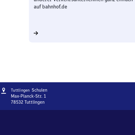
auf bahnhof.de
Adresse
Tuttlingen
Schulen
Tuttlingen
Schulen
Max-Planck-Str. 1
78532
Tuttlingen
Tuttlingen
Schulen,
Max-
Planck-
Str.