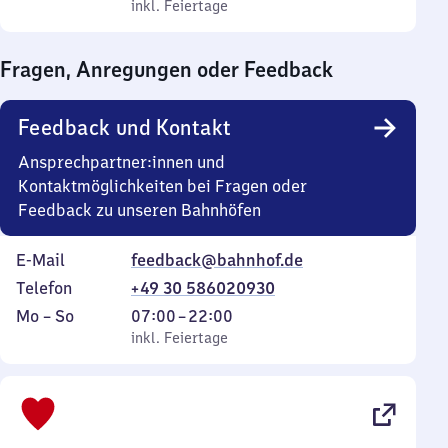
bis
inkl. Feiertage
0
inkl. Feiertage
Sonntag
Uhr
bis
Fragen, Anregungen oder Feedback
0
Uhr
Feedback und Kontakt
Ansprechpartner:innen und
Kontaktmöglichkeiten bei Fragen oder
Feedback zu unseren Bahnhöfen
E-Mail
feedback@bahnhof.de
Telefon
+49 30 586020930
Montag
,
Von
Mo
–
So
07:00
–
22:00
bis
inkl. Feiertage
7
inkl. Feiertage
Sonntag
Uhr
bis
22
Uhr