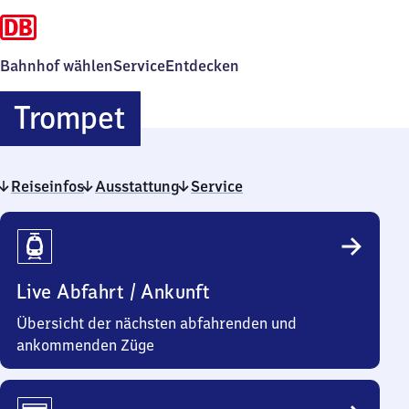
Bahnhof wählen
Service
Entdecken
Trompet
Trompet
Reiseinfos
Ausstattung
Service
Reiseinfos
Live Abfahrt / Ankunft
Übersicht der nächsten abfahrenden und
ankommenden Züge