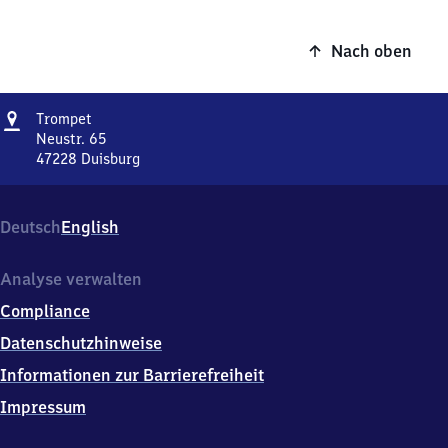
Nach oben
Adresse
Trompet
Trompet
Neustr. 65
47228
Duisburg
Trompet,
Neustr.
65,
Deutsch
English
4
7
2
Analyse verwalten
2
Compliance
8
Duisburg
Datenschutzhinweise
Informationen zur Barrierefreiheit
Impressum