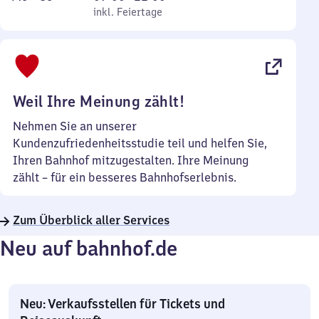
bis
inkl. Feiertage
7
inkl. Feiertage
Sonntag
Uhr
bis
22
Uhr
Weil Ihre Meinung zählt!
Nehmen Sie an unserer
Kundenzufriedenheitsstudie teil und helfen Sie,
Ihren Bahnhof mitzugestalten. Ihre Meinung
zählt – für ein besseres Bahnhofserlebnis.
Zum Überblick aller Services
Neu auf bahnhof.de
Neu: Verkaufsstellen für Tickets und