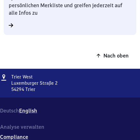
persönlichen Merkliste und greifen jederzeit auf
alle Infos zu
Nach oben
Adresse
Trier
Trier West
West
Luxemburger Straße 2
54294
Trier
Trier
West,
Luxemburger
Deutsch
English
Straße
2,
5
Analyse verwalten
4
Compliance
2