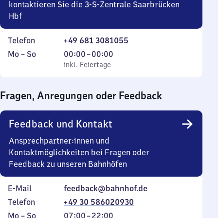
kontaktieren Sie die 3-S-Zentrale Saarbrücken
Hbf
Telefon
+49 681 3081055
Montag
,
Von
Mo
–
So
00:00
–
00:00
bis
inkl. Feiertage
0
inkl. Feiertage
Sonntag
Uhr
bis
Fragen, Anregungen oder Feedback
0
Uhr
Feedback und Kontakt
Ansprechpartner:innen und
Kontaktmöglichkeiten bei Fragen oder
Feedback zu unseren Bahnhöfen
E-Mail
feedback@bahnhof.de
Telefon
+49 30 586020930
Montag
,
Von
Mo
–
So
07:00
–
22:00