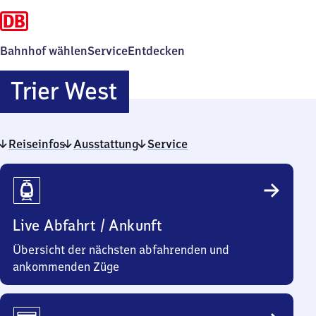
Bahnhof wählen
Service
Entdecken
Trier
Trier West
West
Reiseinfos
Ausstattung
Service
Reiseinfos
Live Abfahrt / Ankunft
Übersicht der nächsten abfahrenden und
ankommenden Züge