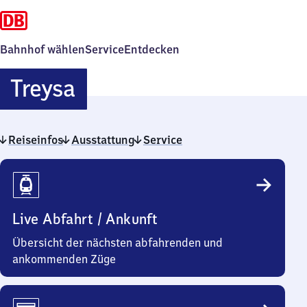
Bahnhof wählen
Service
Entdecken
Treysa
Treysa
Reiseinfos
Ausstattung
Service
Reiseinfos
Live Abfahrt / Ankunft
Übersicht der nächsten abfahrenden und
ankommenden Züge