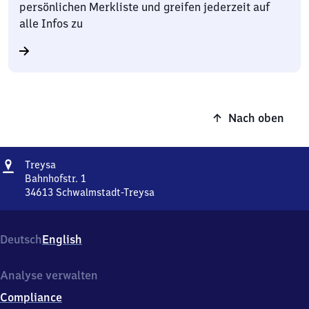
persönlichen Merkliste und greifen jederzeit auf
alle Infos zu
Nach oben
Adresse
Treysa
Treysa
Bahnhofstr. 1
34613
Schwalmstadt-Treysa
Treysa,
Bahnhofstr.
1,
Deutsch
English
3
4
6
Analyse verwalten
1
Compliance
3