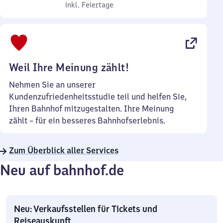
bis
inkl. Feiertage
7
inkl. Feiertage
Sonntag
Uhr
bis
22
Uhr
Weil Ihre Meinung zählt!
Nehmen Sie an unserer
Kundenzufriedenheitsstudie teil und helfen Sie,
Ihren Bahnhof mitzugestalten. Ihre Meinung
zählt – für ein besseres Bahnhofserlebnis.
Zum Überblick aller Services
Neu auf bahnhof.de
Neu: Verkaufsstellen für Tickets und
Reiseauskunft