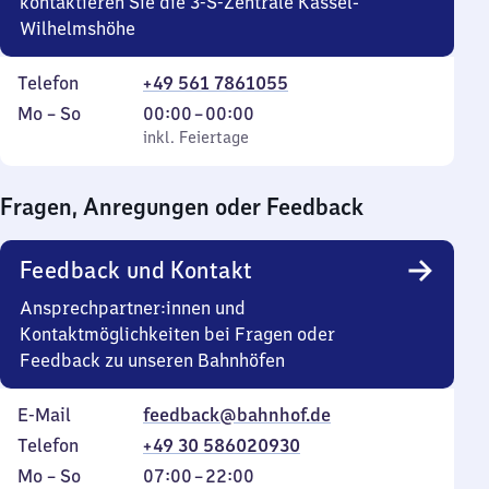
kontaktieren Sie die 3-S-Zentrale Kassel-
Wilhelmshöhe
Telefon
+49 561 7861055
Montag
,
Von
Mo
–
So
00:00
–
00:00
bis
inkl. Feiertage
0
inkl. Feiertage
Sonntag
Uhr
bis
Fragen, Anregungen oder Feedback
0
Uhr
Feedback und Kontakt
Ansprechpartner:innen und
Kontaktmöglichkeiten bei Fragen oder
Feedback zu unseren Bahnhöfen
E-Mail
feedback@bahnhof.de
Telefon
+49 30 586020930
Montag
,
Von
Mo
–
So
07:00
–
22:00