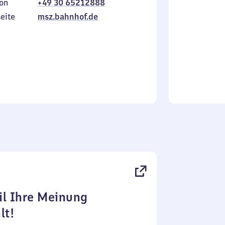
on
+49 30 65212888
bis
inkl.
Sonntag
eite
msz.bahnhof.de
l Ihre Meinung
lt!