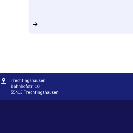
Adresse
Trechtingshausen
Trechtingshausen
Bahnhofstr. 10
55413
Trechtingshausen
Trechtingshausen,
Bahnhofstr.
10,
5
5
4