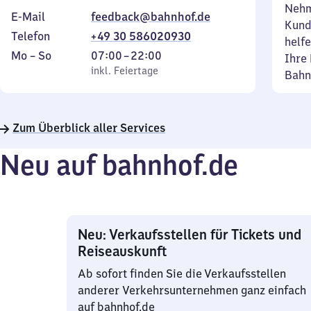
Nehm
E-Mail
feedback@bahnhof.de
Kund
Telefon
+49 30 586020930
helfe
Montag
,
Von
Mo
–
So
07:00
–
22:00
Ihre 
bis
inkl. Feiertage
7
inkl. Feiertage
Bahn
Sonntag
Uhr
bis
22
Zum Überblick aller Services
Uhr
Neu auf bahnhof.de
Neu: Verkaufsstellen für Tickets und
Reiseauskunft
Ab sofort finden Sie die Verkaufsstellen
anderer Verkehrsunternehmen ganz einfach
auf bahnhof.de