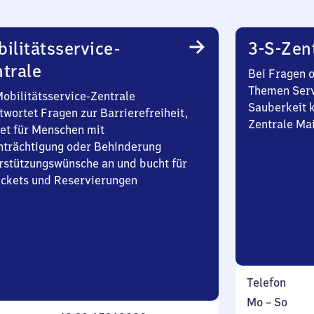
ilitätsservice-
3-S-Zen
trale
Bei Fragen 
Themen Serv
Mobilitätsservice-Zentrale
Sauberkeit k
twortet Fragen zur Barrierefreiheit,
Zentrale Ma
et für Menschen mit
nträchtigung oder Behinderung
rstützungswünsche an und bucht für
Tickets und Reservierungen
Telefon
Montag
,
Mo
–
So