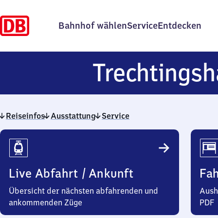
Bahnhof wählen
Service
Entdecken
Trechtings
Reiseinfos
Ausstattung
Service
Reiseinfos
Live Abfahrt / Ankunft
Fa
Übersicht der nächsten abfahrenden und
Aush
ankommenden Züge
PDF