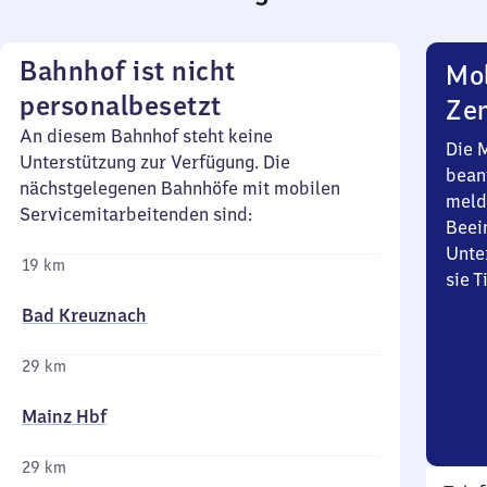
Bahnhof ist nicht
Mob
personalbesetzt
Zen
An diesem Bahnhof steht keine
Die 
Unterstützung zur Verfügung. Die
bean
nächstgelegenen Bahnhöfe mit mobilen
meld
Servicemitarbeitenden sind:
Beei
Unte
19 km
sie 
Bad Kreuznach
29 km
Mainz Hbf
29 km