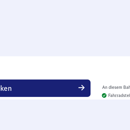
rken
An diesem Bah
Fahrradstel