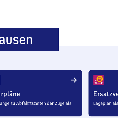
Trechtingshau
hausen
hrpläne
Ersatzv
änge zu Abfahrtszeiten der Züge als
Lageplan al